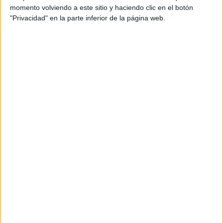
momento volviendo a este sitio y haciendo clic en el botón
especialmente diseñados para acompañar bolsas. Sea
"Privacidad" en la parte inferior de la página web.
para la protección de la manija (minimizando su contacto
con la mano, y los desgastes que esto generará con el
tiempo), o simplemente para agregar movimiento al look.