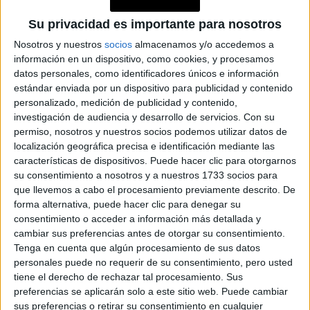
Su privacidad es importante para nosotros
Nosotros y nuestros
socios
almacenamos y/o accedemos a
información en un dispositivo, como cookies, y procesamos
datos personales, como identificadores únicos e información
estándar enviada por un dispositivo para publicidad y contenido
personalizado, medición de publicidad y contenido,
investigación de audiencia y desarrollo de servicios.
Con su
permiso, nosotros y nuestros socios podemos utilizar datos de
localización geográfica precisa e identificación mediante las
características de dispositivos. Puede hacer clic para otorgarnos
su consentimiento a nosotros y a nuestros 1733 socios para
que llevemos a cabo el procesamiento previamente descrito. De
forma alternativa, puede hacer clic para denegar su
consentimiento o acceder a información más detallada y
cambiar sus preferencias antes de otorgar su consentimiento.
ATADO A LA CARTERA
Tenga en cuenta que algún procesamiento de sus datos
personales puede no requerir de su consentimiento, pero usted
Otro accesorio que funciona como canvas para los
tiene el derecho de rechazar tal procesamiento. Sus
pañuelos, son las carteras - y las mismas fabricantes de
preferencias se aplicarán solo a este sitio web. Puede cambiar
lujo entendieron bien eso, ahora creando pañuelos
sus preferencias o retirar su consentimiento en cualquier