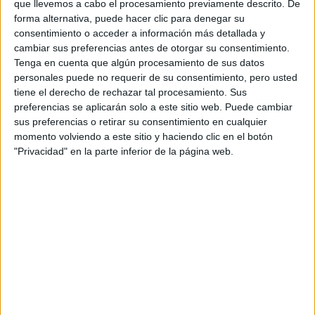
PARA CERRAR EL
que llevemos a cabo el procesamiento previamente descrito. De
INVIERNO 2026
forma alternativa, puede hacer clic para denegar su
consentimiento o acceder a información más detallada y
cambiar sus preferencias antes de otorgar su consentimiento.
Tenga en cuenta que algún procesamiento de sus datos
personales puede no requerir de su consentimiento, pero usted
tiene el derecho de rechazar tal procesamiento. Sus
Además de la fiesta, Zaira Nara tuvo la oportunidad de
preferencias se aplicarán solo a este sitio web. Puede cambiar
asistir al esperado desfile de Rabanne en el emblemático
sus preferencias o retirar su consentimiento en cualquier
Palais de Tokyo. Allí, pudo apreciar el innovador trabajo de
momento volviendo a este sitio y haciendo clic en el botón
Julien Dossena, quien combina la estética urbana con un
"Privacidad" en la parte inferior de la página web.
enfoque bohemio y vanguardista.