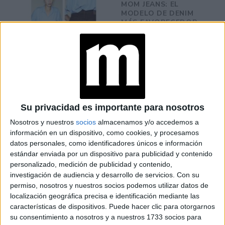
MOM JEANS: EL
MODELO DE DENIM
MÁS FAVORECEDOR
Y QUE NUNCA PASA
DE MODA
TECNOMODA 2026:
CUANDO LA MODA
ARGENTINA SE
ENCUENTRA CON LA
Su privacidad es importante para nosotros
IA
Nosotros y nuestros
socios
almacenamos y/o accedemos a
información en un dispositivo, como cookies, y procesamos
JEANS
datos personales, como identificadores únicos e información
ACAMPANADOS DE
estándar enviada por un dispositivo para publicidad y contenido
REGRESO: IDEAS DE
personalizado, medición de publicidad y contenido,
LOOKS CON
BÁSICOS
investigación de audiencia y desarrollo de servicios.
Con su
permiso, nosotros y nuestros socios podemos utilizar datos de
localización geográfica precisa e identificación mediante las
LOOKS BÁSICOS
características de dispositivos. Puede hacer clic para otorgarnos
CON JEANS ANCHOS
su consentimiento a nosotros y a nuestros 1733 socios para