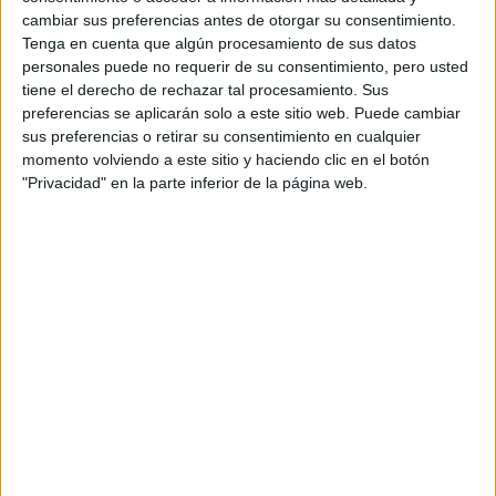
técnica que aporta mayor terneza, firmeza, sabor y
cambiar sus preferencias antes de otorgar su consentimiento.
jugosidad a la carne. Hay diez opciones para elegir, en su
Tenga en cuenta que algún procesamiento de sus datos
zapallo asado
mayoría sin TACC, como el recomendado
personales puede no requerir de su consentimiento, pero usted
tiene el derecho de rechazar tal procesamiento. Sus
en horno de barro a leña, que se sirve con
preferencias se aplicarán solo a este sitio web. Puede cambiar
abundante queso azul
, quinoa y garrapiñada de semillas.
sus preferencias o retirar su consentimiento en cualquier
momento volviendo a este sitio y haciendo clic en el botón
"Privacidad" en la parte inferior de la página web.
4.
Tanta es una joya imperdible , donde se pueden
degustar platos de la auténtica cocina peruana
combinados con toques internacionales, de la mano del
chef Gastón Acurio. Una de sus opciones con queso azul
por un mix
es la Cobb Casera, una ensalada compuesta
de lechugas, tomate, champiñones, palta, huevo,
panceta, queso azul, pechuga de pollo a la plancha
y una vinagreta
Dijon (mostaza Dijon, salsa inglesa,
vinagre balsámico, vinagre de jerez, ajo, huevo, limón y
aceite de girasol).