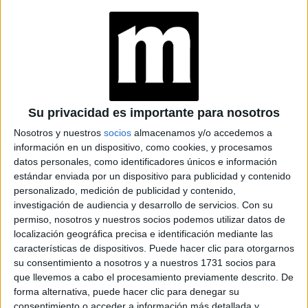
CONVIERTE LOS
RECUERDOS EN
POSTRES
INOLVIDABLES:
“CUANDO ALGO ES
TENDENCIA, HAY
QUE DARLE UNA
MIRADA PROPIA”
Su privacidad es importante para nosotros
LES FRUITS: LA
Nosotros y nuestros
socios
almacenamos y/o accedemos a
HISTORIA DE LOS
información en un dispositivo, como cookies, y procesamos
POSTRES VIRALES
datos personales, como identificadores únicos e información
FRANCESES DE
JOAQUÍN PANTUSO
estándar enviada por un dispositivo para publicidad y contenido
QUE
personalizado, medición de publicidad y contenido,
CONQUISTARON
investigación de audiencia y desarrollo de servicios.
Con su
BUENOS AIRES
permiso, nosotros y nuestros socios podemos utilizar datos de
localización geográfica precisa e identificación mediante las
características de dispositivos. Puede hacer clic para otorgarnos
su consentimiento a nosotros y a nuestros 1731 socios para
3.
Gustavo Portela es el chef al frente de Somos Asado,
que llevemos a cabo el procesamiento previamente descrito. De
forma alternativa, puede hacer clic para denegar su
un spot especializado en carnes maduradas en seco, una
consentimiento o acceder a información más detallada y