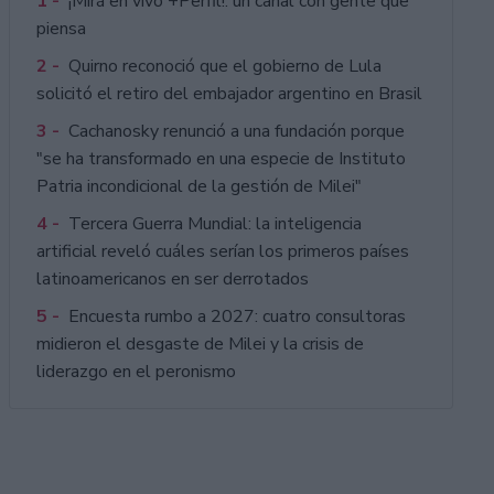
1 -
¡Mirá en vivo +Perfil!: un canal con gente que
piensa
2 -
Quirno reconoció que el gobierno de Lula
solicitó el retiro del embajador argentino en Brasil
3 -
Cachanosky renunció a una fundación porque
"se ha transformado en una especie de Instituto
Patria incondicional de la gestión de Milei"
4 -
Tercera Guerra Mundial: la inteligencia
artificial reveló cuáles serían los primeros países
latinoamericanos en ser derrotados
5 -
Encuesta rumbo a 2027: cuatro consultoras
midieron el desgaste de Milei y la crisis de
liderazgo en el peronismo