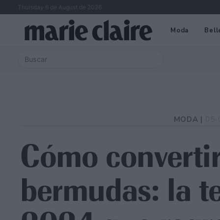
Thursday 6 de August de 2026
Moda
Bell
MODA |
05-
Cómo convertir
bermudas: la t