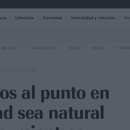
eza
Lifestyle
Sociedad
Sexualidad y vínculos
Fo
BELLEZA
HORÓSCOPO
SEXO
MODA
GÉNE
8-08-2020 18:18
os al punto en
ad sea natural