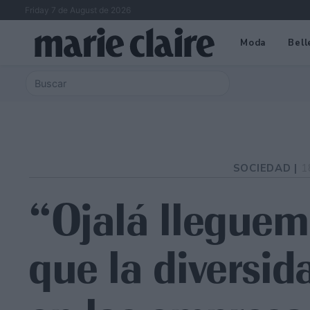
Friday 7 de August de 2026
Moda
Bell
SOCIEDAD |
1
“Ojalá lleguem
que la diversid