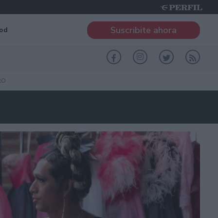
Suscribite ahora
od
RO