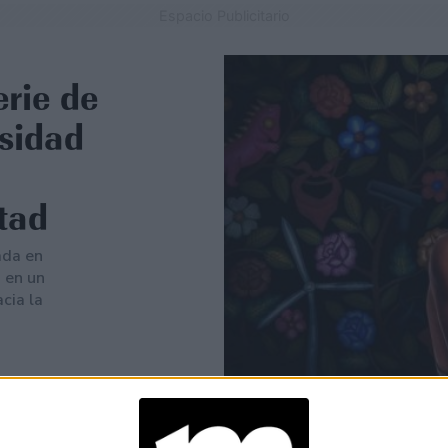
Espacio Publicitario
erie de
rsidad
stad
ada en
 en un
cia la