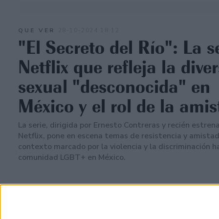
QUE VER
28-10-2024 18:12
"El Secreto del Río": La s
Netflix que refleja la dive
sexual "desconocida" en
México y el rol de la ami
La serie, dirigida por Ernesto Contreras y recién estren
Netflix, pone en escena temas de resistencia y amistad
contexto marcado por la violencia y la discriminación ha
comunidad LGBT+ en México.