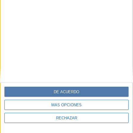
MODA
18-08-2025 08:02
Moda circular: el circuito definitivo de
tiendas vintage en Buenos Aires
La industria textil es una de las más contaminantes del
mundo. Reusar, reutilizar y reciclar se está
transformando lentamente en tendencia. Aquí, algunas
tiendas vintage en Buenos Aires para tener en el radar.
DE ACUERDO
MÁS OPCIONES
RECHAZAR