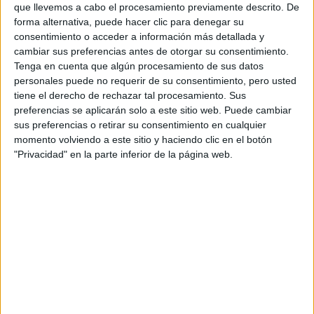
que llevemos a cabo el procesamiento previamente descrito. De
Con una sólida trayectoria en el mundo del retail
forma alternativa, puede hacer clic para denegar su
internacional y al frente de la expansión global de Adolfo
consentimiento o acceder a información más detallada y
cambiar sus preferencias antes de otorgar su consentimiento.
Domínguez, Anabel Rúa habla sobre el regreso de la firma
Tenga en cuenta que algún procesamiento de sus datos
a Buenos Aires, su apuesta por la moda consciente y el
personales puede no requerir de su consentimiento, pero usted
valor de ser fiel a un ADN creativo que trasciende las
tiene el derecho de rechazar tal procesamiento. Sus
tendencias.
preferencias se aplicarán solo a este sitio web. Puede cambiar
Por Fernando Gomez Dossena
sus preferencias o retirar su consentimiento en cualquier
momento volviendo a este sitio y haciendo clic en el botón
"Privacidad" en la parte inferior de la página web.
Espacio Publicitario