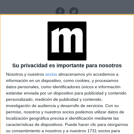
Su privacidad es importante para nosotros
Nosotros y nuestros
socios
almacenamos y/o accedemos a
información en un dispositivo, como cookies, y procesamos
datos personales, como identificadores únicos e información
estándar enviada por un dispositivo para publicidad y contenido
personalizado, medición de publicidad y contenido,
investigación de audiencia y desarrollo de servicios.
Con su
MODA
31-10-2025 08:02
permiso, nosotros y nuestros socios podemos utilizar datos de
Anabel Rúa de Adolfo Domínguez:
localización geográfica precisa e identificación mediante las
“El cliente argentino valora la
características de dispositivos. Puede hacer clic para otorgarnos
su consentimiento a nosotros y a nuestros 1731 socios para
creatividad y los buenos materiales”