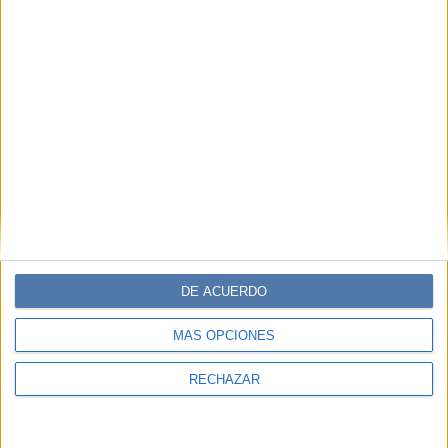
la Resistencia Francesa y fue
deportada a un campo de
concentración"
La autora del bestseller Miss Dior (sobre la hermana del
famoso diseñador y su rol en la resistencia nazi) habla de
cómo los desafíos fortalecen la mente y sobre encontrar
el sentido de la vida después de enfrentar el mal es su
forma más pura.
DE ACUERDO
MÁS OPCIONES
RECHAZAR