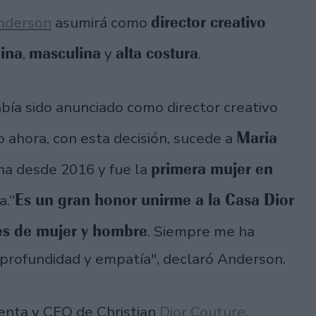
director creativo
nderson
asumirá como
ina
masculina
alta costura
,
y
.
abía sido anunciado como director creativo
Maria
o ahora, con esta decisión, sucede a
primera mujer en
ina desde 2016 y fue la
Es un gran honor unirme a la Casa Dior
a.“
nes de mujer y hombre
. Siempre me ha
su profundidad y empatía", declaró Anderson.
denta y CEO de Christian
Dior Couture
,