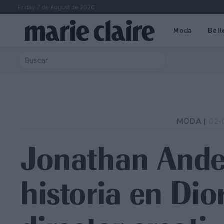
Friday 7 de August de 2026
Moda
Bell
MODA |
02-
Jonathan Ande
historia en Dior