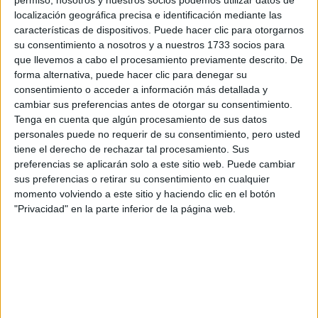
permiso, nosotros y nuestros socios podemos utilizar datos de
localización geográfica precisa e identificación mediante las
características de dispositivos. Puede hacer clic para otorgarnos
su consentimiento a nosotros y a nuestros 1733 socios para
que llevemos a cabo el procesamiento previamente descrito. De
forma alternativa, puede hacer clic para denegar su
consentimiento o acceder a información más detallada y
cambiar sus preferencias antes de otorgar su consentimiento.
Tenga en cuenta que algún procesamiento de sus datos
personales puede no requerir de su consentimiento, pero usted
tiene el derecho de rechazar tal procesamiento. Sus
preferencias se aplicarán solo a este sitio web. Puede cambiar
sus preferencias o retirar su consentimiento en cualquier
MODA
02-06-2025 08:19
momento volviendo a este sitio y haciendo clic en el botón
Jonathan Anderson hace historia en
"Privacidad" en la parte inferior de la página web.
Dior: será el primer director creativo
único desde Christian Dior
La casa francesa Dior anunció hoy que Jonathan Anderson
estará a cargo de todas sus colecciones: femenina,
masculina y de alta costura. Es la primera vez desde
Christian Dior que un solo diseñador lidera la totalidad