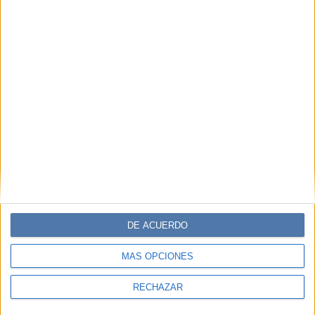
MODA
Jonathan Anderson deja
Loewe luego de 11 años al
frente de la casa española
DE ACUERDO
MÁS OPCIONES
RECHAZAR