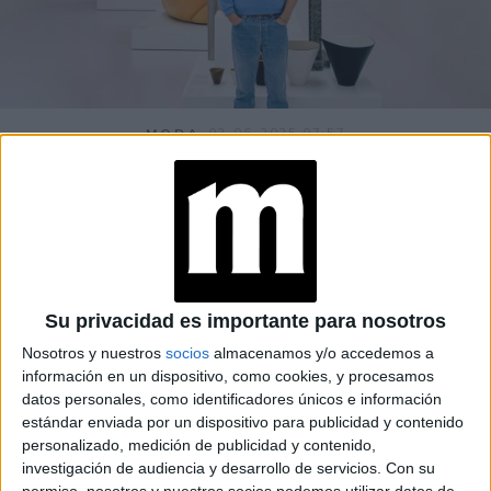
MODA
03-06-2025 07:57
Jonathan Anderson sucede a Chiuri
en Dior: ¿cómo será la nueva era de
la maison?
El diseñador norirlandés Jonathan Anderson asume la
dirección creativa total de Dior. Tras nueve años, Maria
Grazia Chiuri se despide de la maison con un legado
Su privacidad es importante para nosotros
profundamente feminista, inclusivo y cultural. ¿Qué
Nosotros y nuestros
socios
almacenamos y/o accedemos a
podemos esperar del nuevo rumbo?
información en un dispositivo, como cookies, y procesamos
datos personales, como identificadores únicos e información
estándar enviada por un dispositivo para publicidad y contenido
personalizado, medición de publicidad y contenido,
investigación de audiencia y desarrollo de servicios.
Con su