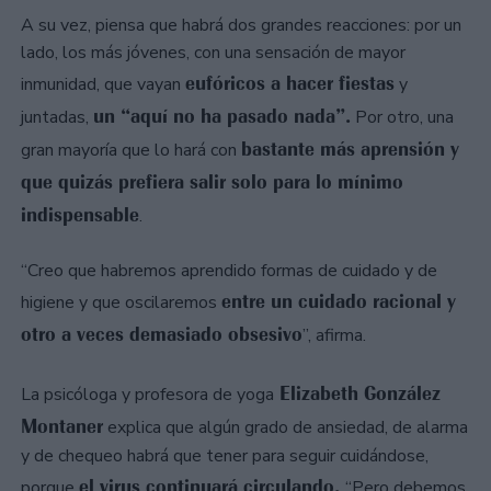
A su vez, piensa que habrá dos grandes reacciones: por un
lado, los más jóvenes, con una sensación de mayor
eufóricos a hacer fiestas
inmunidad, que vayan
y
un “aquí no ha pasado nada”.
juntadas,
Por otro, una
bastante más aprensión y
gran mayoría que lo hará con
que quizás prefiera salir solo para lo mínimo
indispensable
.
“Creo que habremos aprendido formas de cuidado y de
entre un cuidado racional y
higiene y que oscilaremos
otro a veces demasiado obsesivo
”, afirma.
Elizabeth González
La psicóloga y profesora de yoga
Montaner
explica que algún grado de ansiedad, de alarma
y de chequeo habrá que tener para seguir cuidándose,
el virus continuará circulando.
porque
“Pero debemos