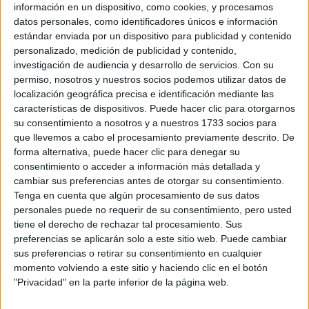
información en un dispositivo, como cookies, y procesamos
lo amoroso y romántico.
“Lo que se tiene que generar
datos personales, como identificadores únicos e información
es un puente de confianza donde uno tenga por lo menos
estándar enviada por un dispositivo para publicidad y contenido
la ilusión de que el otro no le va a hacer daño”, afirma.
personalizado, medición de publicidad y contenido,
investigación de audiencia y desarrollo de servicios.
Con su
permiso, nosotros y nuestros socios podemos utilizar datos de
TAMBIÉN TE PUEDE INTERESAR
localización geográfica precisa e identificación mediante las
características de dispositivos. Puede hacer clic para otorgarnos
LAS RECETAS, LOS
su consentimiento a nosotros y a nuestros 1733 socios para
DIBUJOS Y LAS
que llevemos a cabo el procesamiento previamente descrito. De
MUJERES QUE
forma alternativa, puede hacer clic para denegar su
MANTIENEN VIVO EL
RECUERDO DE IRÁN
consentimiento o acceder a información más detallada y
cambiar sus preferencias antes de otorgar su consentimiento.
Tenga en cuenta que algún procesamiento de sus datos
"USTED ESTÁ AQUÍ":
personales puede no requerir de su consentimiento, pero usted
EL INGRESO
tiene el derecho de rechazar tal procesamiento. Sus
PROMEDIO DE LA
preferencias se aplicarán solo a este sitio web. Puede cambiar
MUJER ARGENTINA
sus preferencias o retirar su consentimiento en cualquier
EN UN 44% MENOR
momento volviendo a este sitio y haciendo clic en el botón
QUE EL DE LOS
"Privacidad" en la parte inferior de la página web.
HOMBRES