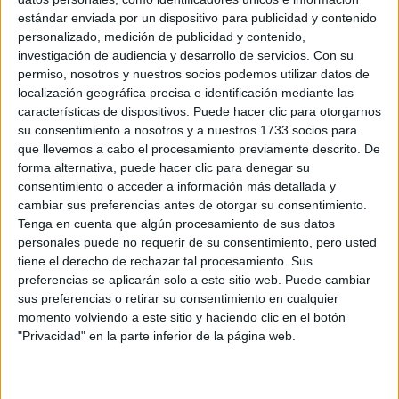
ARTIFICIAL: POR
estándar enviada por un dispositivo para publicidad y contenido
QUÉ YA NO
personalizado, medición de publicidad y contenido,
SABEMOS QUÉ ES
investigación de audiencia y desarrollo de servicios.
Con su
REAL EN REDES
permiso, nosotros y nuestros socios podemos utilizar datos de
localización geográfica precisa e identificación mediante las
características de dispositivos. Puede hacer clic para otorgarnos
su consentimiento a nosotros y a nuestros 1733 socios para
Necesitamos repetirnos cual mantra, una y otra vez, que
que llevemos a cabo el procesamiento previamente descrito. De
esto es algo necesario, y que es transitorio, ya pasará.
forma alternativa, puede hacer clic para denegar su
“dia de la
Seguimos viviendo este loop como un
consentimiento o acceder a información más detallada y
cambiar sus preferencias antes de otorgar su consentimiento.
marmota”
constante, y cuesta, duele, se hace muy
Tenga en cuenta que algún procesamiento de sus datos
pesado y muy cuesta arriba. Casi 80 dias de no ver a seres
personales puede no requerir de su consentimiento, pero usted
queridos, de no abrazarnos, de no salir a pasear, de no ser
tiene el derecho de rechazar tal procesamiento. Sus
libres, de no vivir normal. Y está bien no estar bien, porque
preferencias se aplicarán solo a este sitio web. Puede cambiar
sus preferencias o retirar su consentimiento en cualquier
estamos viviendo algo sin precedentes, en un mundo que
momento volviendo a este sitio y haciendo clic en el botón
está “completamente anormal”.
"Privacidad" en la parte inferior de la página web.
No nos exijamos sentirnos como si esto no estuviera
sucediendo. Tratamos de identificar que emociones