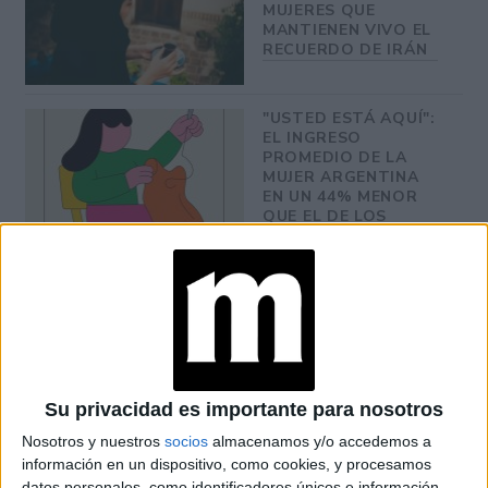
MUJERES QUE
MANTIENEN VIVO EL
RECUERDO DE IRÁN
"USTED ESTÁ AQUÍ":
EL INGRESO
PROMEDIO DE LA
MUJER ARGENTINA
EN UN 44% MENOR
QUE EL DE LOS
HOMBRES
YATAITY DEL
PARAGUAY: EL
PROYECTO TEXTIL
QUE RESCATA EL
RITO DEL ANGELITO
Y LA MEMORIA
COLECTIVA
Su privacidad es importante para nosotros
Nosotros y nuestros
socios
almacenamos y/o accedemos a
FAKE NEWS E
información en un dispositivo, como cookies, y procesamos
INTELIGENCIA
datos personales, como identificadores únicos e información