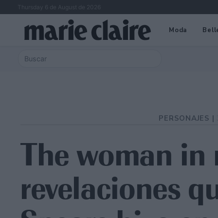
Thursday 6 de August de 2026
Moda
Bell
PERSONAJES |
The woman in 
revelaciones q