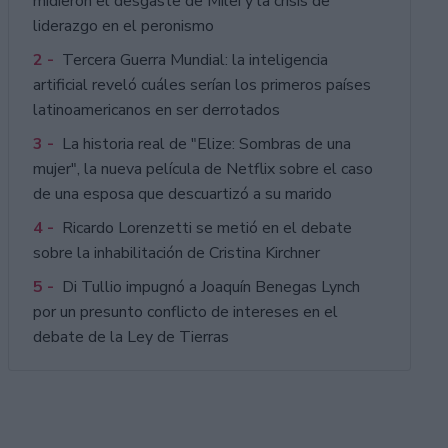
midieron el desgaste de Milei y la crisis de
liderazgo en el peronismo
2 -
Tercera Guerra Mundial: la inteligencia
artificial reveló cuáles serían los primeros países
latinoamericanos en ser derrotados
3 -
La historia real de "Elize: Sombras de una
mujer", la nueva película de Netflix sobre el caso
de una esposa que descuartizó a su marido
4 -
Ricardo Lorenzetti se metió en el debate
sobre la inhabilitación de Cristina Kirchner
5 -
Di Tullio impugnó a Joaquín Benegas Lynch
por un presunto conflicto de intereses en el
debate de la Ley de Tierras