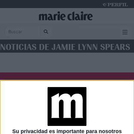
Saturday 8 de August de 2026
NOTICIAS DE JAMIE LYNN SPEARS
Diario Perfil
Caras
Noticias
Fortuna
Hombre
Weekend
Parabrisas
Supercampo
Su privacidad es importante para nosotros