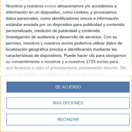
Look
Luz
Mía
Lunateen
Break
BATimes
Nosotros y nuestros
socios
almacenamos y/o accedemos a
información en un dispositivo, como cookies, y procesamos
© Perfil.com 2006-2019 - Todos los derechos reservados
datos personales, como identificadores únicos e información
Registro de Propiedad Intelectual: Nro. 5346433
estándar enviada por un dispositivo para publicidad y contenido
personalizado, medición de publicidad y contenido,
investigación de audiencia y desarrollo de servicios.
Con su
permiso, nosotros y nuestros socios podemos utilizar datos de
localización geográfica precisa e identificación mediante las
características de dispositivos. Puede hacer clic para otorgarnos
su consentimiento a nosotros y a nuestros 1733 socios para
que llevemos a cabo el procesamiento previamente descrito. De
forma alternativa, puede hacer clic para denegar su
consentimiento o acceder a información más detallada y
cambiar sus preferencias antes de otorgar su consentimiento.
DE ACUERDO
Tenga en cuenta que algún procesamiento de sus datos
personales puede no requerir de su consentimiento, pero usted
MÁS OPCIONES
tiene el derecho de rechazar tal procesamiento. Sus
preferencias se aplicarán solo a este sitio web. Puede cambiar
sus preferencias o retirar su consentimiento en cualquier
RECHAZAR
momento volviendo a este sitio y haciendo clic en el botón
"Privacidad" en la parte inferior de la página web.