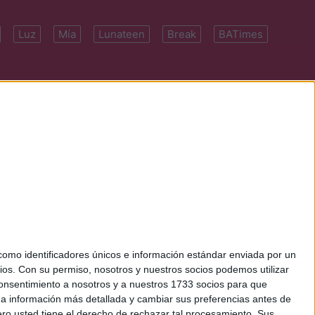
Luz
Mía
Lunateen
Break
BATimes
 7091-4922 | E-
mo identificadores únicos e información estándar enviada por un
ios.
Con su permiso, nosotros y nuestros socios podemos utilizar
 consentimiento a nosotros y a nuestros 1733 socios para que
 a información más detallada y cambiar sus preferencias antes de
o usted tiene el derecho de rechazar tal procesamiento. Sus