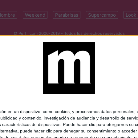
Hombre
Weekend
Parabrisas
Supercampo
Look
© Perfil.com 2006-2019 - Todos los derechos reservados
Registro de Propiedad Intelectual: Nro. 5346433
ifornia 2715, C1289ABI, CABA, Argentina | Tel: (5411) 7091-4921 | (5411)
mail:
perfilcom@perfil.com
| Propietario: Diario Perfil S.A.
 en un dispositivo, como cookies, y procesamos datos personales, co
blicidad y contenido, investigación de audiencia y desarrollo de servic
as características de dispositivos. Puede hacer clic para otorgarnos su
ternativa, puede hacer clic para denegar su consentimiento o acceder
 de sus datos personales puede no requerir de su consentimiento, per