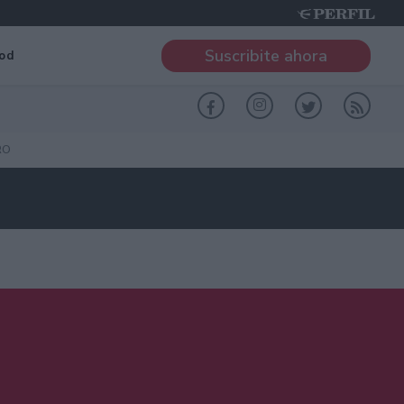
Suscribite ahora
od
RO