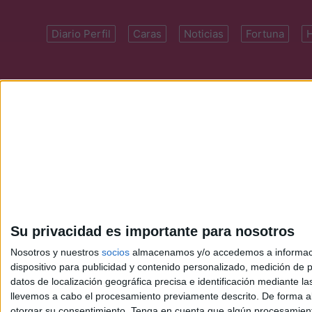
Diario Perfil
Caras
Noticias
Fortuna
Domicilio: Cal
Su privacidad es importante para nosotros
Nosotros y nuestros
socios
almacenamos y/o accedemos a información
dispositivo para publicidad y contenido personalizado, medición de pu
datos de localización geográfica precisa e identificación mediante l
llevemos a cabo el procesamiento previamente descrito. De forma al
otorgar su consentimiento.
Tenga en cuenta que algún procesamiento