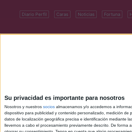
Diario Perfil
Caras
Noticias
Fortuna
Domicilio: Cal
Su privacidad es importante para nosotros
Nosotros y nuestros
socios
almacenamos y/o accedemos a información
dispositivo para publicidad y contenido personalizado, medición de pu
datos de localización geográfica precisa e identificación mediante l
llevemos a cabo el procesamiento previamente descrito. De forma al
otorgar su consentimiento.
Tenga en cuenta que algún procesamiento