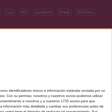
Luz
Mía
Lunateen
Break
BATimes
 7091-4922 | E-
mo identificadores únicos e información estándar enviada por un
ios.
Con su permiso, nosotros y nuestros socios podemos utilizar
 consentimiento a nosotros y a nuestros 1733 socios para que
 a información más detallada y cambiar sus preferencias antes de
o usted tiene el derecho de rechazar tal procesamiento. Sus