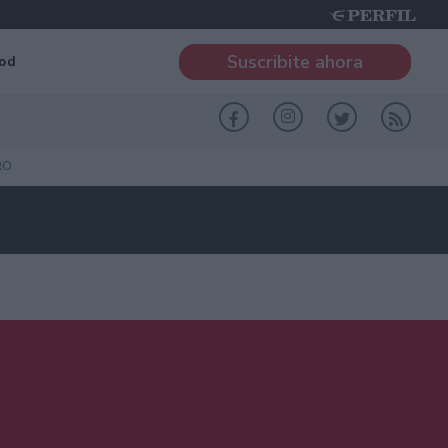
Suscribite ahora
od
RO