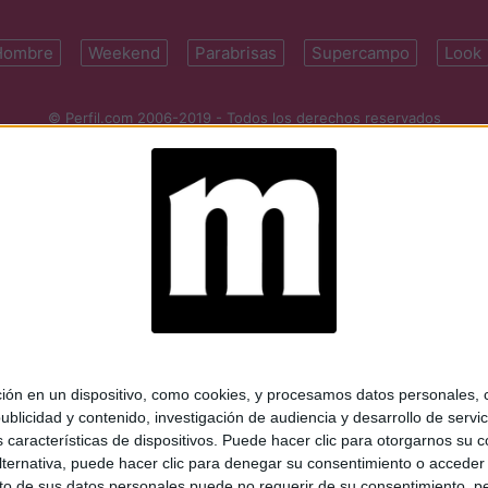
Hombre
Weekend
Parabrisas
Supercampo
Look
© Perfil.com 2006-2019 - Todos los derechos reservados
Registro de Propiedad Intelectual: Nro. 5346433
ifornia 2715, C1289ABI, CABA, Argentina | Tel: (5411) 7091-4921 | (5411)
mail:
perfilcom@perfil.com
| Propietario: Diario Perfil S.A.
 en un dispositivo, como cookies, y procesamos datos personales, co
blicidad y contenido, investigación de audiencia y desarrollo de servic
as características de dispositivos. Puede hacer clic para otorgarnos su
ternativa, puede hacer clic para denegar su consentimiento o acceder
 de sus datos personales puede no requerir de su consentimiento, per