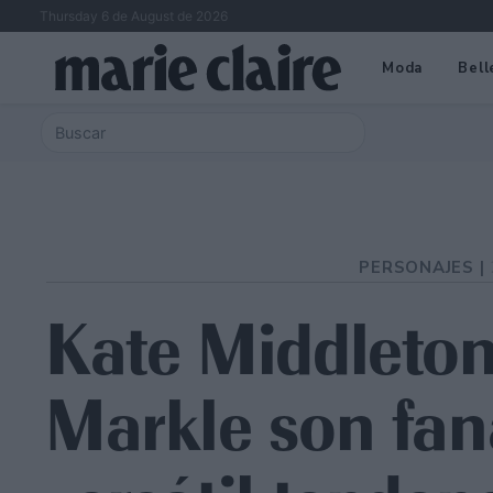
Thursday 6 de August de 2026
Moda
Bell
PERSONAJES |
Kate Middleto
Markle son fan