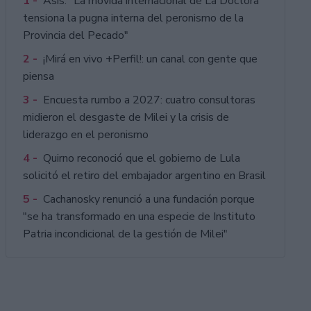
1 -
Asís: "La movida internacional de La Doctora
tensiona la pugna interna del peronismo de la
Provincia del Pecado"
2 -
¡Mirá en vivo +Perfil!: un canal con gente que
piensa
3 -
Encuesta rumbo a 2027: cuatro consultoras
midieron el desgaste de Milei y la crisis de
liderazgo en el peronismo
4 -
Quirno reconoció que el gobierno de Lula
solicitó el retiro del embajador argentino en Brasil
5 -
Cachanosky renunció a una fundación porque
"se ha transformado en una especie de Instituto
Patria incondicional de la gestión de Milei"