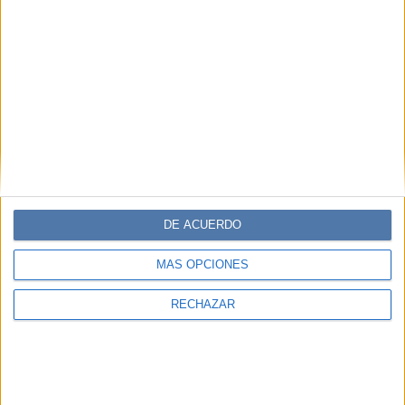
Contenidos exclusivos
Sorteos
Descuentos en publicaciones
Participación en los eventos organizados por
Editorial Perfil.
Suscribite ahora
DE ACUERDO
COMPARTÍ ESTA NOTA
MÁS OPCIONES
EN ESTA NOTA
RECHAZAR
TEMAS:
PLAYA
PORTUGAL
COSTA
ANDREA ARZOLA