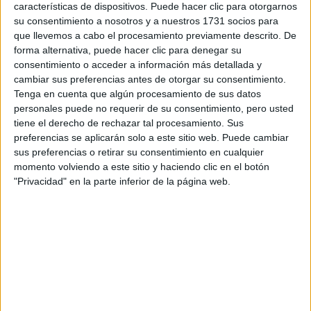
características de dispositivos. Puede hacer clic para otorgarnos
Caminar por Évora implica ir encontrando esas capas. La
su consentimiento a nosotros y a nuestros 1731 socios para
que llevemos a cabo el procesamiento previamente descrito. De
romana, la medieval, la popular, la artesanal. Una ciudad
forma alternativa, puede hacer clic para denegar su
pequeña, sí, pero con una densidad histórica y emocional
consentimiento o acceder a información más detallada y
difícil de resumir.
cambiar sus preferencias antes de otorgar su consentimiento.
Tenga en cuenta que algún procesamiento de sus datos
La mesa como forma de
personales puede no requerir de su consentimiento, pero usted
tiene el derecho de rechazar tal procesamiento. Sus
memoria
preferencias se aplicarán solo a este sitio web. Puede cambiar
sus preferencias o retirar su consentimiento en cualquier
momento volviendo a este sitio y haciendo clic en el botón
TAMBIÉN TE PUEDE INTERESAR
"Privacidad" en la parte inferior de la página web.
DÓNDE ESCAPARSE
DURANTE EL
MUNDIAL 2026 EN
ESTADOS UNIDOS:
MONTAUK, SAG
HARBOR Y LA OTRA
CARA DE NUEVA
YORK
EL AFTER BEACH