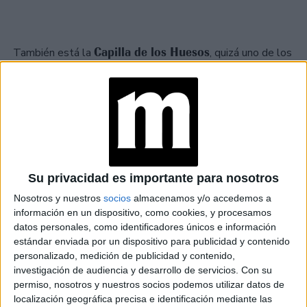
Capilla de los Huesos
También está la
, quizá uno de los
lugares más impactantes del recorrido. Construida por
monjes franciscanos en el siglo XVII, sus paredes
revestidas de huesos humanos no buscan provocar por
provocar. Su mensaje es más profundo y más incómodo:
recordar la fragilidad de la vida, la igualdad final de todos
los cuerpos, la imposibilidad de escapar del tiempo.
Su privacidad es importante para nosotros
Pero Évora no se agota en sus monumentos. Una parte
Nosotros y nuestros
socios
almacenamos y/o accedemos a
importante de su encanto está en lo que sucede entre una
información en un dispositivo, como cookies, y procesamos
calle 5 de Outubro
visita y otra. En la
, por ejemplo,
datos personales, como identificadores únicos e información
estándar enviada por un dispositivo para publicidad y contenido
donde los escaparates hablan de otra herencia alentejana:
personalizado, medición de publicidad y contenido,
la del corcho, la cerámica, los productos locales y los
investigación de audiencia y desarrollo de servicios.
Con su
oficios que todavía encuentran espacio en el centro
permiso, nosotros y nuestros socios podemos utilizar datos de
histórico.
localización geográfica precisa e identificación mediante las