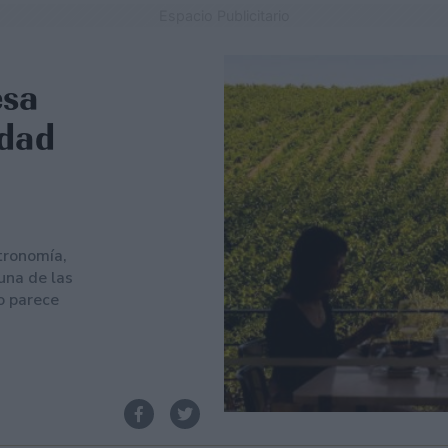
Espacio Publicitario
esa
idad
tronomía,
 una de las
o parece