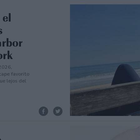
 el
s
arbor
ork
 2026,
cape favorito
ue lejos del
e