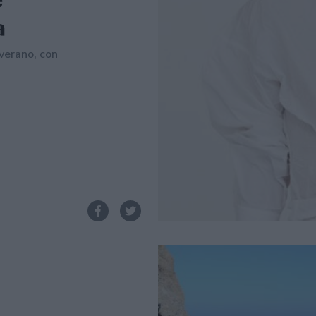
a
verano, con