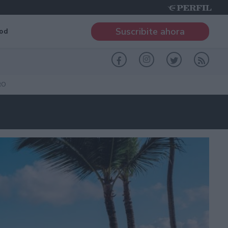
Suscribite ahora
od
RO