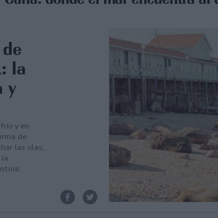
 de
: la
 y
frío y en
orma de
har las olas,
 la
ntina.