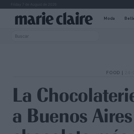
Friday 7 de August de 2026
Moda
Bell
FOOD |
24-
La Chocolateri
a Buenos Aires 