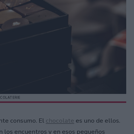
COLATERIE
nte consumo. El
chocolate
es uno de ellos.
 en los encuentros y en esos pequeños