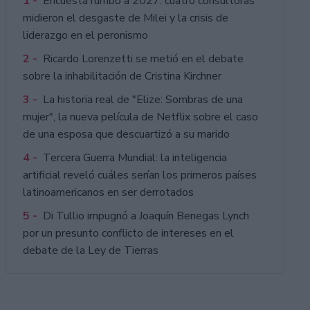
1 -
Encuesta rumbo a 2027: cuatro consultoras
midieron el desgaste de Milei y la crisis de
liderazgo en el peronismo
2 -
Ricardo Lorenzetti se metió en el debate
sobre la inhabilitación de Cristina Kirchner
3 -
La historia real de "Elize: Sombras de una
mujer", la nueva película de Netflix sobre el caso
de una esposa que descuartizó a su marido
4 -
Tercera Guerra Mundial: la inteligencia
artificial reveló cuáles serían los primeros países
latinoamericanos en ser derrotados
5 -
Di Tullio impugnó a Joaquín Benegas Lynch
por un presunto conflicto de intereses en el
debate de la Ley de Tierras