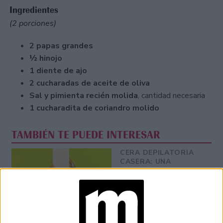
Ingredientes
(2 porciones)
2 papas grandes
½ hinojo
1 diente de ajo
2 cucharadas de aceite de oliva
Sal y pimienta recién molida
, cantidad necesaria
1 cucharadita de coriandro molido
TAMBIÉN TE PUEDE INTERESAR
CERA DEPILATORIA
CASERA: UNA
RECETA SENCILLA A
BASE DE AZÚCAR
RISOTTO DE
HONGOS: LA