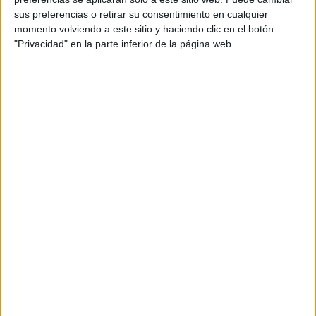
sus preferencias o retirar su consentimiento en cualquier
momento volviendo a este sitio y haciendo clic en el botón
"Privacidad" en la parte inferior de la página web.
Procedimiento
Pelar las papas y el ajo. Cortar las papas y el hinojo en
cubos medianos y parejos. Calentar una sartén a fuego
medio, sumar el aceite de oliva y el ajo. Cocinar unos
Salpimentar
minutos e incorporar las papas.
y dejar que
tomen algo de color. Luego agregar el hinojo y cocinar
lentamente hasta que ambos vegetales comiencen a
coriandro
dorarse. Sumar el
, cubrir con agua hasta la
altura de la preparación y llevar a ebullición. Bajar el fuego
rectificar
y cocinar hasta que todo esté tierno. Licuar,