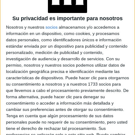
RECETA ITALIANA
CREMOSA Y
RECONFORTANTE
Su privacidad es importante para nosotros
Nosotros y nuestros
socios
almacenamos y/o accedemos a
CÓCTEL DE
CORTISOL: LA
información en un dispositivo, como cookies, y procesamos
SENCILLA RECETA
datos personales, como identificadores únicos e información
CASERA CON JUGO
estándar enviada por un dispositivo para publicidad y contenido
DE NARANJA QUE
personalizado, medición de publicidad y contenido,
AYUDA A REDUCIRLO
investigación de audiencia y desarrollo de servicios.
Con su
permiso, nosotros y nuestros socios podemos utilizar datos de
localización geográfica precisa e identificación mediante las
características de dispositivos. Puede hacer clic para otorgarnos
su consentimiento a nosotros y a nuestros 1733 socios para
que llevemos a cabo el procesamiento previamente descrito. De
forma alternativa, puede hacer clic para denegar su
consentimiento o acceder a información más detallada y
cambiar sus preferencias antes de otorgar su consentimiento.
Tenga en cuenta que algún procesamiento de sus datos
personales puede no requerir de su consentimiento, pero usted
tiene el derecho de rechazar tal procesamiento. Sus
preferencias se aplicarán solo a este sitio web. Puede cambiar