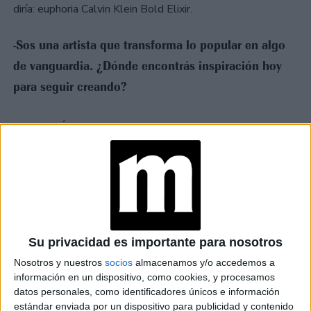
diría: euphoria Calvin Klein Bold Elixir.
-Sos una artista que transforma lo popular en algo
de vanguardia. ¿Dónde encontrás inspiración hoy
para seguir creando?
TAMBIÉN TE PUEDE INTERESAR
COMO ROSALÍA: TE
ENSEÑAMOS CÓMO
CONSEGUIR SUS
LABIOS Y2K CON
CONTORNO Y
GLOSS
EL REGRESO DE
Su privacidad es importante para nosotros
FOOTBALLCORE
QUE, DESDE MARÍA
Nosotros y nuestros
socios
almacenamos y/o accedemos a
BECERRA HASTA
información en un dispositivo, como cookies, y procesamos
ROSALÍA, IMPONEN
datos personales, como identificadores únicos e información
EN EL STREET STYLE
estándar enviada por un dispositivo para publicidad y contenido