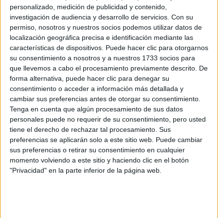
personalizado, medición de publicidad y contenido,
LOS 4 LOOKS DE
ROSALÍA EN EL NEW
investigación de audiencia y desarrollo de servicios.
Con su
YORK FASHION
permiso, nosotros y nuestros socios podemos utilizar datos de
WEEK: EL FUROR
localización geográfica precisa e identificación mediante las
POR LOS ZAPATOS
características de dispositivos. Puede hacer clic para otorgarnos
MULES
su consentimiento a nosotros y a nuestros 1733 socios para
que llevemos a cabo el procesamiento previamente descrito. De
forma alternativa, puede hacer clic para denegar su
consentimiento o acceder a información más detallada y
-Cualquier excusa es buena para crear: un poema, un
cambiar sus preferencias antes de otorgar su consentimiento.
peluche, conversaciones con amigas, una serie, un paseo,
Tenga en cuenta que algún procesamiento de sus datos
un cuadro o un postre. Lo que sea, pero que realmente me
personales puede no requerir de su consentimiento, pero usted
importe. Porque si algo te importa, lo mirás con amor, y lo
tiene el derecho de rechazar tal procesamiento. Sus
importante al momento de escribir es justamente tener
preferencias se aplicarán solo a este sitio web. Puede cambiar
sus preferencias o retirar su consentimiento en cualquier
una mirada, un punto de vista sobre algo. No se trata
momento volviendo a este sitio y haciendo clic en el botón
tanto de ese “algo” en sí, sino de cómo te relacionás con
"Privacidad" en la parte inferior de la página web.
eso.