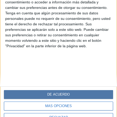
Jacob Elordi tiene la colección de
consentimiento o acceder a información más detallada y
bolsos soñada para cualquier armario
cambiar sus preferencias antes de otorgar su consentimiento.
Tenga en cuenta que algún procesamiento de sus datos
El actor que cautivó con sus papeles en “Euphoria” y “El
personales puede no requerir de su consentimiento, pero usted
Stand de los Besos” tiene los accesorios que todas
tiene el derecho de rechazar tal procesamiento. Sus
soñamos. De mano, al estilo bandolera. XL, Jacob Elordi
preferencias se aplicarán solo a este sitio web. Puede cambiar
nos muestra cómo lucirlos en cada ocasión.
sus preferencias o retirar su consentimiento en cualquier
momento volviendo a este sitio y haciendo clic en el botón
"Privacidad" en la parte inferior de la página web.
DE ACUERDO
MÁS OPCIONES
Diario Perfil
Caras
Noticias
Fortuna