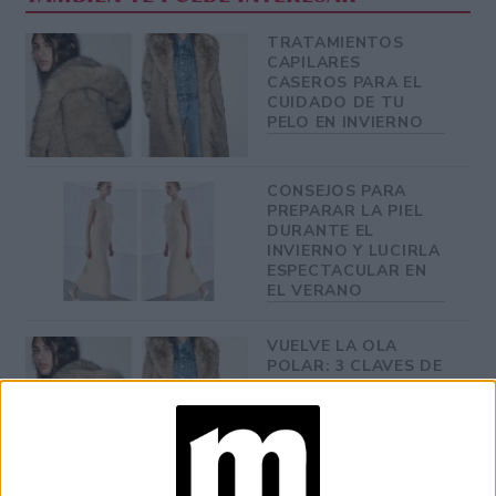
TRATAMIENTOS
CAPILARES
CASEROS PARA EL
CUIDADO DE TU
PELO EN INVIERNO
CONSEJOS PARA
PREPARAR LA PIEL
DURANTE EL
INVIERNO Y LUCIRLA
ESPECTACULAR EN
EL VERANO
VUELVE LA OLA
POLAR: 3 CLAVES DE
EXPERTAS EN MODA
PARA ABRIGARSE
CON ESTILO
IDEAS DE LOOK