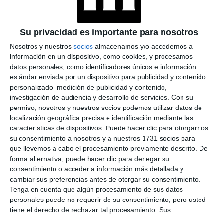
PARA LA OLA POLAR
QUE LLEGA A LA
ARGENTINA
Su privacidad es importante para nosotros
Nosotros y nuestros
socios
almacenamos y/o accedemos a
información en un dispositivo, como cookies, y procesamos
datos personales, como identificadores únicos e información
estándar enviada por un dispositivo para publicidad y contenido
LA BALACLAVA
personalizado, medición de publicidad y contenido,
investigación de audiencia y desarrollo de servicios.
Con su
permiso, nosotros y nuestros socios podemos utilizar datos de
La balaclava fue uno de los accesorios más llamativos en
localización geográfica precisa e identificación mediante las
el invierno que concluyó en Europa y Estados Unidos, y
características de dispositivos. Puede hacer clic para otorgarnos
poco a poco se empieza a ver en el Cono Sur.
su consentimiento a nosotros y a nuestros 1731 socios para
que llevemos a cabo el procesamiento previamente descrito. De
forma alternativa, puede hacer clic para denegar su
consentimiento o acceder a información más detallada y
cambiar sus preferencias antes de otorgar su consentimiento.
Tenga en cuenta que algún procesamiento de sus datos
personales puede no requerir de su consentimiento, pero usted
tiene el derecho de rechazar tal procesamiento. Sus