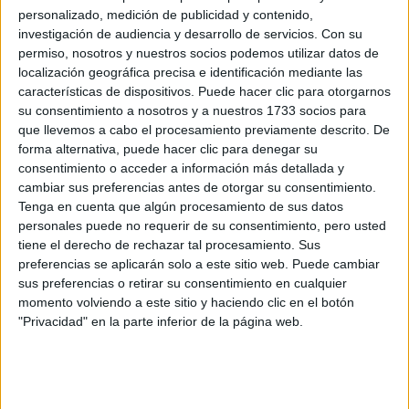
SEGURO TUVISTE
personalizado, medición de publicidad y contenido,
ALGO ASÍ EN LOS
investigación de audiencia y desarrollo de servicios.
Con su
2000
permiso, nosotros y nuestros socios podemos utilizar datos de
localización geográfica precisa e identificación mediante las
VESTIDOS,
características de dispositivos. Puede hacer clic para otorgarnos
CAMPERAS Y
su consentimiento a nosotros y a nuestros 1733 socios para
PANTALONES DE
que llevemos a cabo el procesamiento previamente descrito. De
CUERO: IDEAS DE
forma alternativa, puede hacer clic para denegar su
LOOK JUNTO A LAS
consentimiento o acceder a información más detallada y
TENDENCIAS 2026
cambiar sus preferencias antes de otorgar su consentimiento.
Tenga en cuenta que algún procesamiento de sus datos
personales puede no requerir de su consentimiento, pero usted
tiene el derecho de rechazar tal procesamiento. Sus
BALACLAVA
preferencias se aplicarán solo a este sitio web. Puede cambiar
sus preferencias o retirar su consentimiento en cualquier
momento volviendo a este sitio y haciendo clic en el botón
"Privacidad" en la parte inferior de la página web.