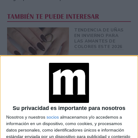
TAMBIÉN TE PUEDE INTERESAR
TENDENCIA DE UÑAS
EN INVIERNO PARA
LAS AMANTES DE
COLORES ESTE 2026
LAS 5 PRENDAS
PARISINAS QUE
SIEMPRE SON
TENDENCIA SIN
IMPORTAR LA
ESTACIÓN
Su privacidad es importante para nosotros
TENDENCIAS DE
Nosotros y nuestros
socios
almacenamos y/o accedemos a
VERANO 2026: LOS
información en un dispositivo, como cookies, y procesamos
VESTIDOS
datos personales, como identificadores únicos e información
SOÑADOS
LLEGARON A ZARA Y
estándar enviada por un dispositivo para publicidad y contenido