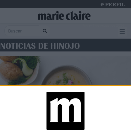
Friday 7 de August de 2026
NOTICIAS DE HINOJO
FOOD
Sopa de papa e hinojo: la