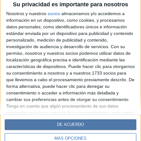
Su privacidad es importante para nosotros
receta reconfortante y
Nosotros y nuestros
socios
almacenamos y/o accedemos a
elegante para los días fríos
información en un dispositivo, como cookies, y procesamos
datos personales, como identificadores únicos e información
estándar enviada por un dispositivo para publicidad y contenido
Espacio Publicitario
personalizado, medición de publicidad y contenido,
investigación de audiencia y desarrollo de servicios.
Con su
permiso, nosotros y nuestros socios podemos utilizar datos de
localización geográfica precisa e identificación mediante las
características de dispositivos. Puede hacer clic para otorgarnos
su consentimiento a nosotros y a nuestros 1733 socios para
que llevemos a cabo el procesamiento previamente descrito. De
forma alternativa, puede hacer clic para denegar su
consentimiento o acceder a información más detallada y
cambiar sus preferencias antes de otorgar su consentimiento.
Diario Perfil
Caras
Noticias
Fortuna
Tenga en cuenta que algún procesamiento de sus datos
personales puede no requerir de su consentimiento, pero usted
Hombre
Weekend
Parabrisas
Supercampo
tiene el derecho de rechazar tal procesamiento. Sus
Look
Luz
Mía
Lunateen
Break
BATimes
DE ACUERDO
preferencias se aplicarán solo a este sitio web. Puede cambiar
sus preferencias o retirar su consentimiento en cualquier
MÁS OPCIONES
momento volviendo a este sitio y haciendo clic en el botón