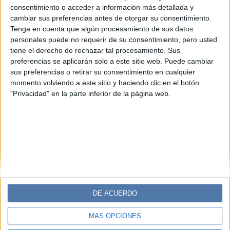
Ramen fuera de temporada: una
consentimiento o acceder a información más detallada y
nueva forma de disfrutarlo
cambiar sus preferencias antes de otorgar su consentimiento.
Tenga en cuenta que algún procesamiento de sus datos
Lejos de ser exclusivo del invierno, el ramen encuentra
personales puede no requerir de su consentimiento, pero usted
nuevas formas de disfrutarse en verano: caldos más
tiene el derecho de rechazar tal procesamiento. Sus
livianos, versiones frías y toppings frescos que lo
preferencias se aplicarán solo a este sitio web. Puede cambiar
convierten en una opción tan reconfortante como
sus preferencias o retirar su consentimiento en cualquier
inesperada para los días de calor.
momento volviendo a este sitio y haciendo clic en el botón
"Privacidad" en la parte inferior de la página web.
DE ACUERDO
MÁS OPCIONES
Diario Perfil
Caras
Noticias
Fortuna