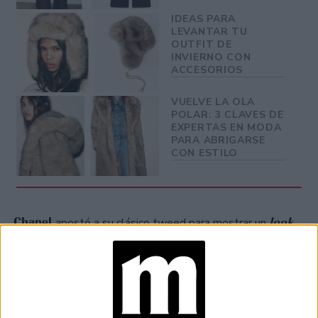
IDEAS PARA
LEVANTAR TU
OUTFIT DE
INVIERNO CON
ACCESORIOS
VUELVE LA OLA
POLAR: 3 CLAVES DE
EXPERTAS EN MODA
PARA ABRIGARSE
CON ESTILO
Chanel
look
apostó a su clásico tweed para mostrar un
total green olive
, que por medio de las capas se pudo
ver el verde de pies a cabeza.