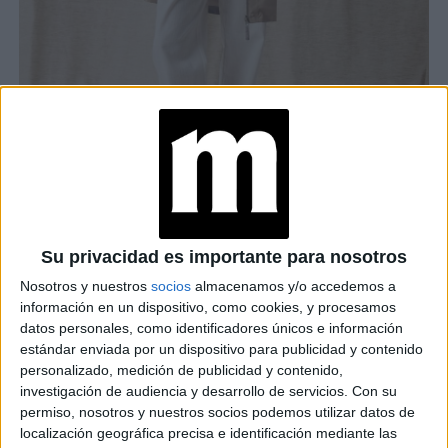
Su privacidad es importante para nosotros
TAMBIÉN TE PUEDE INTERESAR
Nosotros y nuestros
socios
almacenamos y/o accedemos a
información en un dispositivo, como cookies, y procesamos
EL NUEVO NEGRO:
datos personales, como identificadores únicos e información
ESTE ES COLOR QUE
estándar enviada por un dispositivo para publicidad y contenido
AYUDA A ELEVAR
personalizado, medición de publicidad y contenido,
LOS LOOKS DE
investigación de audiencia y desarrollo de servicios.
Con su
INVIERNO
permiso, nosotros y nuestros socios podemos utilizar datos de
localización geográfica precisa e identificación mediante las
LOS JEANS DE TIRO