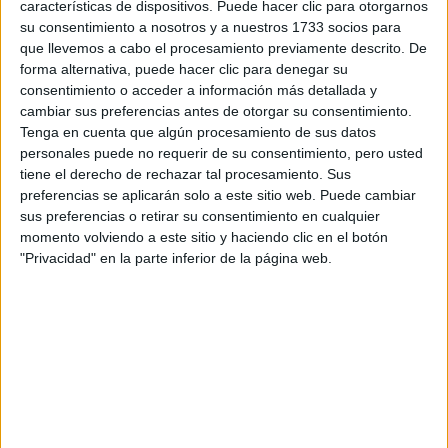
características de dispositivos. Puede hacer clic para otorgarnos
ALTO PERFECTOS
PARA LLEVAR CON
su consentimiento a nosotros y a nuestros 1733 socios para
BOTAS EN INVIERNO
que llevemos a cabo el procesamiento previamente descrito. De
2026
forma alternativa, puede hacer clic para denegar su
consentimiento o acceder a información más detallada y
IDEAS PARA
cambiar sus preferencias antes de otorgar su consentimiento.
LEVANTAR TU
Tenga en cuenta que algún procesamiento de sus datos
OUTFIT DE
personales puede no requerir de su consentimiento, pero usted
INVIERNO CON
tiene el derecho de rechazar tal procesamiento. Sus
ACCESORIOS
preferencias se aplicarán solo a este sitio web. Puede cambiar
sus preferencias o retirar su consentimiento en cualquier
momento volviendo a este sitio y haciendo clic en el botón
"Privacidad" en la parte inferior de la página web.
Acompañalo con un trench coat clásico como abrigo, que
además va a ser un comodín para tu viaje, y sumale
complementos cómodos como zapatillas urbanas. El
tapado de gabardina es una capa de abrigo fina, que no te
va a pesar si viajas a un destino cálido, pero que te puede
servir como una especie de manta arriba del avión.
3.
CARGO PANTS
+ ABRIGO