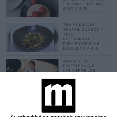
SUS VERSIONES MÁS
ORIGINALES
TEMPORADA DE
TRUFAS: QUÉ SON Y
TRES
RESTAURANTES
PARA PROBARLAS
EN BUENOS AIRES
ANA IRIE, LA
PASTELERA QUE
CONVIERTE LOS
RECUERDOS EN
POSTRES
INOLVIDABLES:
“CUANDO ALGO ES
TENDENCIA, HAY
QUE DARLE UNA
MIRADA PROPIA”
LES FRUITS: LA