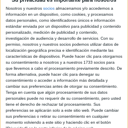
Su privacidad es importante para nosotros
HISTORIA DE LOS
Nosotros y nuestros
socios
almacenamos y/o accedemos a
POSTRES VIRALES
FRANCESES DE
información en un dispositivo, como cookies, y procesamos
JOAQUÍN PANTUSO
datos personales, como identificadores únicos e información
QUE
estándar enviada por un dispositivo para publicidad y contenido
CONQUISTARON
personalizado, medición de publicidad y contenido,
BUENOS AIRES
investigación de audiencia y desarrollo de servicios.
Con su
permiso, nosotros y nuestros socios podemos utilizar datos de
localización geográfica precisa e identificación mediante las
características de dispositivos. Puede hacer clic para otorgarnos
Poner en un bol o taza medidora la harina de arvejas y
su consentimiento a nosotros y a nuestros 1733 socios para
agregar agua de a poco batiendo con tenedor o batidor de
que llevemos a cabo el procesamiento previamente descrito. De
alambre para que no queden grumos. Si quieren remojar
forma alternativa, puede hacer clic para denegar su
consentimiento o acceder a información más detallada y
(activar) la harina, esperen 8 hs para el siguiente paso. Si
cambiar sus preferencias antes de otorgar su consentimiento.
no, avanzan. Incorporar el resto de los ingredientes de a
Tenga en cuenta que algún procesamiento de sus datos
poco y dejar reposar la masa al menos quince minutos,
personales puede no requerir de su consentimiento, pero usted
idealmente media hora. Debe quedar líquida pero con
tiene el derecho de rechazar tal procesamiento. Sus
cuerpo, un poco más densa que la masa de crepes o
preferencias se aplicarán solo a este sitio web. Puede cambiar
sus preferencias o retirar su consentimiento en cualquier
panqueques.
momento volviendo a este sitio y haciendo clic en el botón