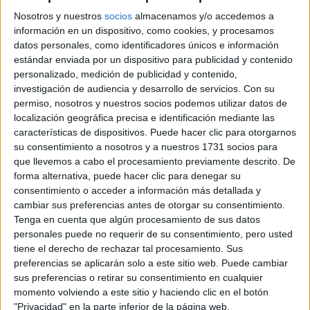
TEMPORADA DE
Nosotros y nuestros
socios
almacenamos y/o accedemos a
TRUFAS: QUÉ SON Y
información en un dispositivo, como cookies, y procesamos
TRES
datos personales, como identificadores únicos e información
RESTAURANTES
estándar enviada por un dispositivo para publicidad y contenido
PARA PROBARLAS
EN BUENOS AIRES
personalizado, medición de publicidad y contenido,
investigación de audiencia y desarrollo de servicios.
Con su
permiso, nosotros y nuestros socios podemos utilizar datos de
ANA IRIE, LA
localización geográfica precisa e identificación mediante las
PASTELERA QUE
características de dispositivos. Puede hacer clic para otorgarnos
CONVIERTE LOS
RECUERDOS EN
su consentimiento a nosotros y a nuestros 1731 socios para
POSTRES
que llevemos a cabo el procesamiento previamente descrito. De
INOLVIDABLES:
forma alternativa, puede hacer clic para denegar su
“CUANDO ALGO ES
consentimiento o acceder a información más detallada y
TENDENCIA, HAY
cambiar sus preferencias antes de otorgar su consentimiento.
QUE DARLE UNA
Tenga en cuenta que algún procesamiento de sus datos
MIRADA PROPIA”
personales puede no requerir de su consentimiento, pero usted
tiene el derecho de rechazar tal procesamiento. Sus
LES FRUITS: LA
preferencias se aplicarán solo a este sitio web. Puede cambiar
HISTORIA DE LOS
sus preferencias o retirar su consentimiento en cualquier
POSTRES VIRALES
FRANCESES DE
momento volviendo a este sitio y haciendo clic en el botón
JOAQUÍN PANTUSO
"Privacidad" en la parte inferior de la página web.