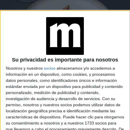
Su privacidad es importante para nosotros
Nosotros y nuestros
socios
almacenamos y/o accedemos a
FOOD
01-04-2026 17:02
información en un dispositivo, como cookies, y procesamos
Receta de otoño: cómo hacer
datos personales, como identificadores únicos e información
estándar enviada por un dispositivo para publicidad y contenido
zanahorias asadas con hummus
personalizado, medición de publicidad y contenido,
casero
investigación de audiencia y desarrollo de servicios.
Con su
permiso, nosotros y nuestros socios podemos utilizar datos de
Simple, cálida y consciente, esta receta de zanahorias
localización geográfica precisa e identificación mediante las
orgánicas asadas con hummus invita a reconectar con los
características de dispositivos. Puede hacer clic para otorgarnos
sabores de otoño y a redescubrir la belleza de lo esencial.
su consentimiento a nosotros y a nuestros 1733 socios para
Por Ayelén Jaquenod.
que llevemos a cabo el procesamiento previamente descrito. De