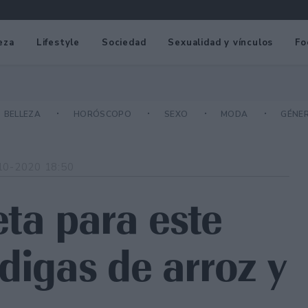
eza
Lifestyle
Sociedad
Sexualidad y vínculos
Fo
BELLEZA
HORÓSCOPO
SEXO
MODA
GÉNE
10-2020 18:50
ta para este
digas de arroz y