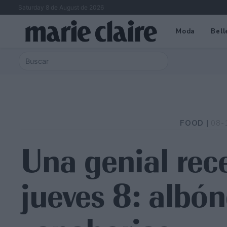
Saturday 8 de August de 2026
Moda
Bell
FOOD |
08-
Una genial rece
jueves 8: albón