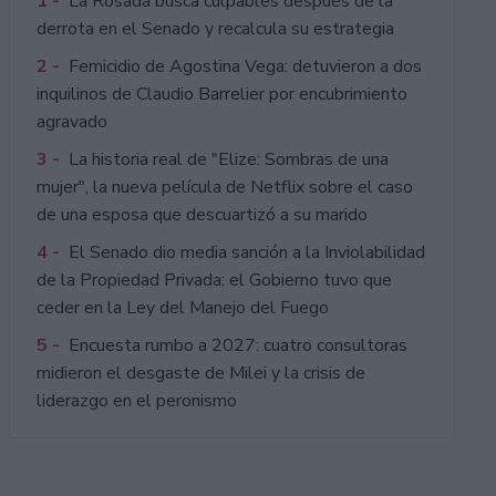
1 -
La Rosada busca culpables después de la
derrota en el Senado y recalcula su estrategia
2 -
Femicidio de Agostina Vega: detuvieron a dos
inquilinos de Claudio Barrelier por encubrimiento
agravado
3 -
La historia real de "Elize: Sombras de una
mujer", la nueva película de Netflix sobre el caso
de una esposa que descuartizó a su marido
4 -
El Senado dio media sanción a la Inviolabilidad
de la Propiedad Privada: el Gobierno tuvo que
ceder en la Ley del Manejo del Fuego
5 -
Encuesta rumbo a 2027: cuatro consultoras
midieron el desgaste de Milei y la crisis de
liderazgo en el peronismo