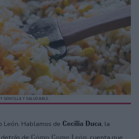
Y SENCILLA Y SALUDABLE.
Cecilia Duca
ijo León. Hablamos de
, la
Cómo Come León
 detrás de
, cuenta que