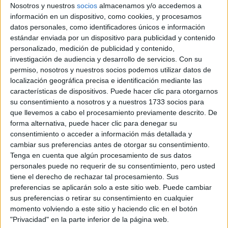
dejando fluir y ser felices orgullosos de lo que
Nosotros y nuestros
socios
almacenamos y/o accedemos a
transmitimos al ser cocineros, respetando mis ideales”,
información en un dispositivo, como cookies, y procesamos
datos personales, como identificadores únicos e información
cuenta la chef del restaurante
estándar enviada por un dispositivo para publicidad y contenido
Manzanar
en Montevideo.
personalizado, medición de publicidad y contenido,
investigación de audiencia y desarrollo de servicios.
Con su
permiso, nosotros y nuestros socios podemos utilizar datos de
localización geográfica precisa e identificación mediante las
PLANT BASED: UN RECORRIDO POR
características de dispositivos. Puede hacer clic para otorgarnos
PROPUESTAS VEGETARIANAS EN BUENOS
su consentimiento a nosotros y a nuestros 1733 socios para
AIRES
que llevemos a cabo el procesamiento previamente descrito. De
forma alternativa, puede hacer clic para denegar su
consentimiento o acceder a información más detallada y
cambiar sus preferencias antes de otorgar su consentimiento.
Vanina Canteros, exponente
Tenga en cuenta que algún procesamiento de sus datos
de la gastronomía uruguaya
personales puede no requerir de su consentimiento, pero usted
tiene el derecho de rechazar tal procesamiento. Sus
Vanina dice que siente orgullo por la gastronomía
preferencias se aplicarán solo a este sitio web. Puede cambiar
sus preferencias o retirar su consentimiento en cualquier
argentina. “Desde la Patagonia con sus corderos, frutos
momento volviendo a este sitio y haciendo clic en el botón
del bosque, pasando por el océano que nos brinda
"Privacidad" en la parte inferior de la página web.
centollas, merluzas negras, ostras, variedad inmensa de