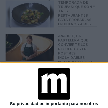
TEMPORADA DE
TRUFAS: QUÉ SON Y
TRES
RESTAURANTES
PARA PROBARLAS
EN BUENOS AIRES
ANA IRIE, LA
PASTELERA QUE
CONVIERTE LOS
RECUERDOS EN
POSTRES
INOLVIDABLES:
“CUANDO ALGO ES
TENDENCIA, HAY
QUE DARLE UNA
MIRADA PROPIA”
Mi filosofía culinaria es de aprendizaje constante,
“
cuidado de producto, productores y de mi equipo de cocina,
Su privacidad es importante para nosotros