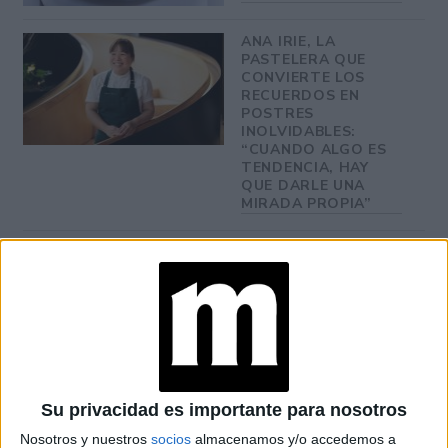
ANA IRIE, LA
PASTELERA QUE
CONVIERTE LOS
RECUERDOS EN
POSTRES
INOLVIDABLES:
“CUANDO ALGO ES
TENDENCIA, HAY
QUE DARLE UNA
MIRADA PROPIA”
LES FRUITS: LA
HISTORIA DE LOS
POSTRES VIRALES
FRANCESES DE
JOAQUÍN PANTUSO
QUE
CONQUISTARON
BUENOS AIRES
Su privacidad es importante para nosotros
Nosotros y nuestros
socios
almacenamos y/o accedemos a