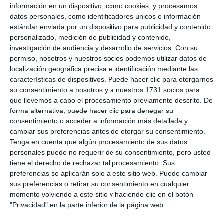
información en un dispositivo, como cookies, y procesamos
datos personales, como identificadores únicos e información
TAMBIÉN TE PUEDE
estándar enviada por un dispositivo para publicidad y contenido
INTERESAR: CUARENTENA: CÓMO
personalizado, medición de publicidad y contenido,
COCINAR COMO GRANDES CHEFS...PERO
investigación de audiencia y desarrollo de servicios.
Con su
EN CASA
permiso, nosotros y nuestros socios podemos utilizar datos de
localización geográfica precisa e identificación mediante las
características de dispositivos. Puede hacer clic para otorgarnos
su consentimiento a nosotros y a nuestros 1731 socios para
Los picos de mayores búsquedas coinciden con los días en
que llevemos a cabo el procesamiento previamente descrito. De
la
que el presidente Alberto Fernández anunció
forma alternativa, puede hacer clic para denegar su
consentimiento o acceder a información más detallada y
extensión de la cuarentena
. Entre ellos se encuentra el
cambiar sus preferencias antes de otorgar su consentimiento.
25, 18, 10, 5 de abril y 29 de marzo.
Tenga en cuenta que algún procesamiento de sus datos
personales puede no requerir de su consentimiento, pero usted
tiene el derecho de rechazar tal procesamiento. Sus
preferencias se aplicarán solo a este sitio web. Puede cambiar
TAMBIÉN TE PUEDE INTERESAR: PROBÁ
sus preferencias o retirar su consentimiento en cualquier
ESTE SOUFFLÉ DE CHOCOLATE RÁPIDO Y
momento volviendo a este sitio y haciendo clic en el botón
FÁCIL
"Privacidad" en la parte inferior de la página web.