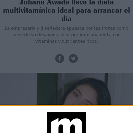
Juliana Awada lleva la dieta
multivitamínica ideal para arrancar el
día
La empresaria y diseñadora apuesta por las frutas como
base de su desayuno, incorporando una dieta con
vitaminas y nutrientes ricos.