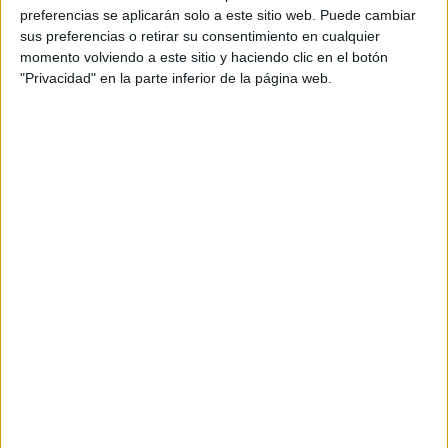
preferencias se aplicarán solo a este sitio web. Puede cambiar
sus preferencias o retirar su consentimiento en cualquier
momento volviendo a este sitio y haciendo clic en el botón
"Privacidad" en la parte inferior de la página web.
WELLNESS
26-06-2026 15:49
Hábitos y alimentos que ayudan a
aumentar la expectativa de vida con
calidad
Es conocida como la dieta de la longevidad, y ofrece una
mejor oportunidad para vivir más tiempo de forma
saludable.