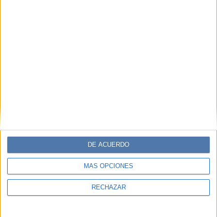
humano, es un órgano al que hay que cuidar. Para eso, la
alimentación es una aliada fundamental. Pero entonces,
¿en qué productos conviene enfocarse?
Espacio Publicitario
DE ACUERDO
MÁS OPCIONES
RECHAZAR
MODA
Jean más jean: el look total