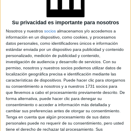
BELLEZA
22-07-2026 09:34
Su privacidad es importante para nosotros
La gelatina coreana que Kylie Jenner
Nosotros y nuestros
socios
almacenamos y/o accedemos a
volvió viral: qué es y por qué genera
información en un dispositivo, como cookies, y procesamos
datos personales, como identificadores únicos e información
debate
estándar enviada por un dispositivo para publicidad y contenido
Kylie Jenner mostró en TikTok unas llamativas gelatinas
personalizado, medición de publicidad y contenido,
rojas y las presentó como su nuevo snack favorito. Detrás
investigación de audiencia y desarrollo de servicios.
Con su
de su aspecto de golosina, se encuentra un suplemento
permiso, nosotros y nuestros socios podemos utilizar datos de
localización geográfica precisa e identificación mediante las
alimentario con fibra, semillas de chía y extractos
características de dispositivos. Puede hacer clic para otorgarnos
vegetales que promete acompañar la digestión y el
su consentimiento a nosotros y a nuestros 1731 socios para
control del apetito, aunque sus efectos no deben
que llevemos a cabo el procesamiento previamente descrito. De
confundirse con los de un medicamento.
forma alternativa, puede hacer clic para denegar su
consentimiento o acceder a información más detallada y
cambiar sus preferencias antes de otorgar su consentimiento.
Tenga en cuenta que algún procesamiento de sus datos
personales puede no requerir de su consentimiento, pero usted
tiene el derecho de rechazar tal procesamiento. Sus