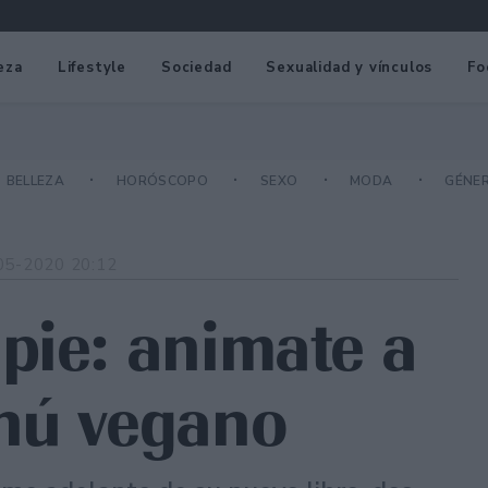
eza
Lifestyle
Sociedad
Sexualidad y vínculos
Fo
BELLEZA
HORÓSCOPO
SEXO
MODA
GÉNE
05-2020 20:12
pie: animate a
enú vegano