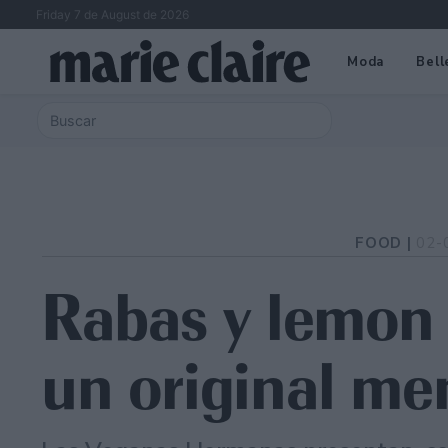
Friday 7 de August de 2026
Moda
Bell
FOOD |
02-
Rabas y lemon 
un original m