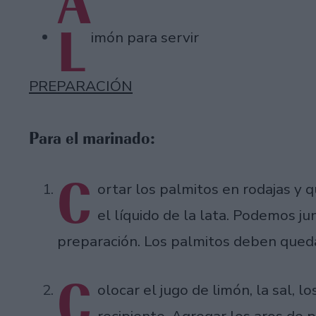
A
L
imón para servir
PREPARACIÓN
Para el marinado:
C
ortar los palmitos en rodajas y 
el líquido de la lata. Podemos ju
preparación. Los palmitos deben qued
C
olocar el jugo de limón, la sal, l
recipiente. Agregar los aros de pa