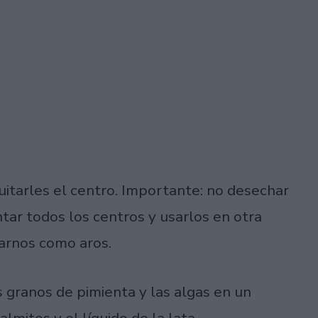
quitarles el centro. Importante: no desechar
ntar todos los centros y usarlos en otra
arnos como aros.
os granos de pimienta y las algas en un
lmitos y el líquido de la lata.