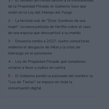
1 -
El Senado dio media sanción a la Inviolabilidad
de la Propiedad Privada: el Gobierno tuvo que
ceder en la Ley del Manejo del Fuego
2 -
La historia real de "Elize: Sombras de una
mujer", la nueva película de Netflix sobre el caso
de una esposa que descuartizó a su marido
3 -
Encuesta rumbo a 2027: cuatro consultoras
midieron el desgaste de Milei y la crisis de
liderazgo en el peronismo
4 -
Ley de Propiedad Privada: qué senadores
votaron a favor y cuáles en contra
5 -
El Gobierno perdió la pulseada del nombre: la
"Ley de Tierras" se impuso en toda la
conversación digital