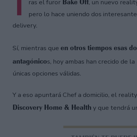
T
Bake Off
ras el furor
, un nuevo reali
pero lo hace uniendo dos interesantes
delivery.
en otros tiempos esas d
Sí, mientras que
antagónico
s, hoy ambas han crecido de l
únicas opciones válidas.
Y a eso apuntará Chef a domicilio, el reality
Discovery Home & Health
y que tendrá 