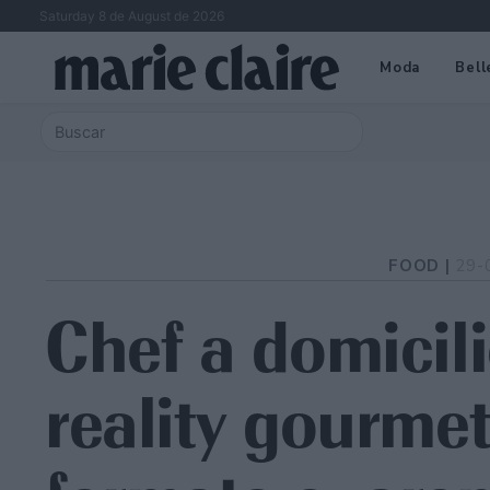
Saturday 8 de August de 2026
Moda
Bell
FOOD |
29-
Chef a domicil
reality gourmet