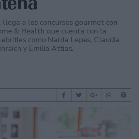
ntena
a, llega a los concursos gourmet con
ome & Health que cuenta con la
elebrities como Narda Lepes, Claudia
raich y Emilia Attias.