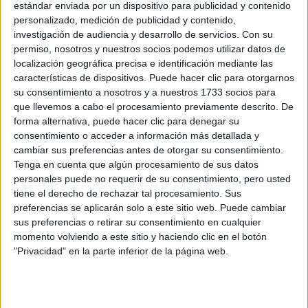
POSTRES
estándar enviada por un dispositivo para publicidad y contenido
INOLVIDABLES:
personalizado, medición de publicidad y contenido,
“CUANDO ALGO ES
investigación de audiencia y desarrollo de servicios.
Con su
TENDENCIA, HAY
permiso, nosotros y nuestros socios podemos utilizar datos de
QUE DARLE UNA
MIRADA PROPIA”
localización geográfica precisa e identificación mediante las
características de dispositivos. Puede hacer clic para otorgarnos
su consentimiento a nosotros y a nuestros 1733 socios para
LES FRUITS: LA
que llevemos a cabo el procesamiento previamente descrito. De
HISTORIA DE LOS
POSTRES VIRALES
forma alternativa, puede hacer clic para denegar su
FRANCESES DE
consentimiento o acceder a información más detallada y
JOAQUÍN PANTUSO
cambiar sus preferencias antes de otorgar su consentimiento.
QUE
Tenga en cuenta que algún procesamiento de sus datos
CONQUISTARON
personales puede no requerir de su consentimiento, pero usted
BUENOS AIRES
tiene el derecho de rechazar tal procesamiento. Sus
preferencias se aplicarán solo a este sitio web. Puede cambiar
sus preferencias o retirar su consentimiento en cualquier
momento volviendo a este sitio y haciendo clic en el botón
Para el relleno:
"Privacidad" en la parte inferior de la página web.
200 gr queso mascarpone o ricota
25 gr azúcar