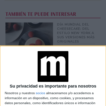
TAMBIÉN TE PUEDE INTERESAR
DÍA MUNDIAL DEL
CHEESECAKE: DEL
ESTILO NEW YORK A
SUS VERSIONES MÁS
ORIGINALES
TEMPORADA DE
TRUFAS: QUÉ SON Y
TRES
RESTAURANTES
PARA PROBARLAS
EN BUENOS AIRES
Su privacidad es importante para nosotros
ANA IRIE, LA
Nosotros y nuestros
socios
almacenamos y/o accedemos a
PASTELERA QUE
CONVIERTE LOS
información en un dispositivo, como cookies, y procesamos
RECUERDOS EN
datos personales, como identificadores únicos e información