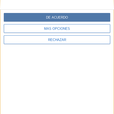
DE ACUERDO
MÁS OPCIONES
RECHAZAR
ENTREVISTA
03-11-2021 18:00
Conocé a Miranda de la Serna, una
actriz sin etiquetas
Actriz, militante feminista, casi bailarina, hija de…
Ninguna descripción le hace entera justicia a esta gran