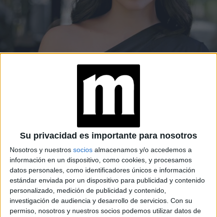
ENTREVISTA
11-07-2025 07:02
Quién es Cumelén Sanz (35), la actriz
que interpreta a Zulemita en la serie
"Menem" y sueña trabajar con
Tarantino y Almodóvar
Interpreta a Zulemita Menem en la serie de Prime Video
Su privacidad es importante para nosotros
del momento. Desafíos, vida en España y los 90 en boca
Nosotros y nuestros
socios
almacenamos y/o accedemos a
de una de las actrices jóvenes del momento.
información en un dispositivo, como cookies, y procesamos
datos personales, como identificadores únicos e información
Por Marcela Soberano
estándar enviada por un dispositivo para publicidad y contenido
personalizado, medición de publicidad y contenido,
investigación de audiencia y desarrollo de servicios.
Con su
permiso, nosotros y nuestros socios podemos utilizar datos de