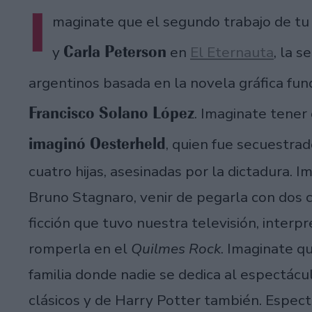
I
maginate que el segundo trabajo de tu v
Carla Peterson
y
en
El Eternauta
, la s
argentinos basada en la novela gráfica fu
Francisco Solano López
. Imaginate tener
imaginó Oesterheld
, quien fue secuestra
cuatro hijas, asesinadas por la dictadura. I
Bruno Stagnaro, venir de pegarla con dos 
ficción que tuvo nuestra televisión, interp
romperla en el
Quilmes Rock
. Imaginate q
familia donde nadie se dedica al espectácul
clásicos y de Harry Potter también. Espect