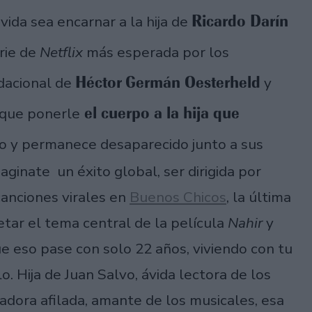
Ricardo Darín
ida sea encarnar a la hija de
erie de
Netflix
más esperada por los
Héctor
Germán Oesterheld
ndacional de
y
el cuerpo a la hija que
 que ponerle
do y permanece desaparecido junto a sus
maginate un éxito global, ser dirigida por
canciones virales en
Buenos Chicos
, la última
retar el tema central de la película
Nahir
y
ue eso pase con solo 22 años, viviendo con tu
o. Hija de Juan Salvo, ávida lectora de los
adora afilada, amante de los musicales, esa