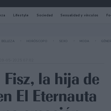
eza
Lifestyle
Sociedad
Sexualidad y vínculos
Fo
BELLEZA
HORÓSCOPO
SEXO
MODA
GÉNE
09-05-2025 07:02
isz, la hija de
en El Eternauta