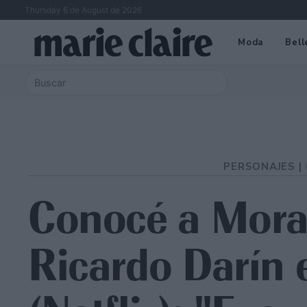
Thursday 6 de August de 2026
Moda
Bell
PERSONAJES |
Conocé a Mora F
Ricardo Darín 