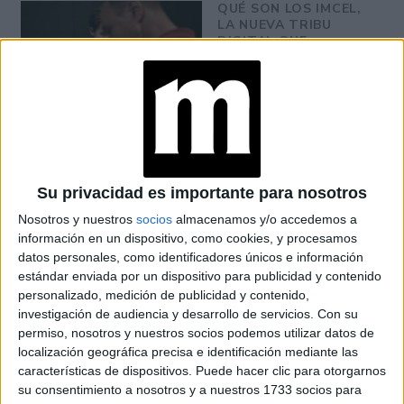
QUÉ SON LOS IMCEL,
LA NUEVA TRIBU
DIGITAL QUE
REFLEJA LA SERIE
ADOLESCENCE DE
NETFLIX
Su privacidad es importante para nosotros
La serie Adolescencia y su
Nosotros y nuestros
socios
almacenamos y/o accedemos a
retrato de la manósfera
información en un dispositivo, como cookies, y procesamos
datos personales, como identificadores únicos e información
La exitosa serie de Netflix,
Adolescencia
, aborda diversas
estándar enviada por un dispositivo para publicidad y contenido
personalizado, medición de publicidad y contenido,
problemáticas contemporáneas que afectan a los
investigación de audiencia y desarrollo de servicios.
Con su
adolescentes actuales, especialmente relacionadas con
permiso, nosotros y nuestros socios podemos utilizar datos de
salud mental, autoestima e identidad.
Uno de los
localización geográfica precisa e identificación mediante las
puntos más relevantes es cómo visibiliza de manera clara
características de dispositivos. Puede hacer clic para otorgarnos
su consentimiento a nosotros y a nuestros 1733 socios para
el fenómeno de la manosfera, mediante personajes