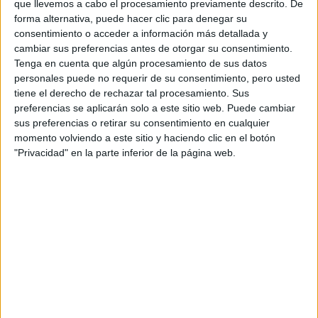
que llevemos a cabo el procesamiento previamente descrito. De
jóvenes que buscan refugio y sentido de pertenencia en
forma alternativa, puede hacer clic para denegar su
estos grupos digitales.
consentimiento o acceder a información más detallada y
cambiar sus preferencias antes de otorgar su consentimiento.
la manósfera aparece reflejada en la
En la serie,
Tenga en cuenta que algún procesamiento de sus datos
personales puede no requerir de su consentimiento, pero usted
historia de personajes adolescentes
que, frente a sus
tiene el derecho de rechazar tal procesamiento. Sus
inseguridades, sentimientos de exclusión social y
preferencias se aplicarán solo a este sitio web. Puede cambiar
problemas emocionales, encuentran en comunidades
sus preferencias o retirar su consentimiento en cualquier
online un espacio que aparenta brindarles aceptación. Sin
momento volviendo a este sitio y haciendo clic en el botón
"Privacidad" en la parte inferior de la página web.
embargo, rápidamente quedan atrapados en dinámicas
tóxicas que profundizan sus frustraciones, reforzando una
visión distorsionada de las relaciones afectivas y sociales.
En particular, la ficción logra captar con sensibilidad cómo
estas comunidades se aprovechan de las inseguridades
juveniles para promover discursos extremistas,
ofreciendo explicaciones simples y superficiales a
problemas complejos
como la soledad, la ansiedad y la