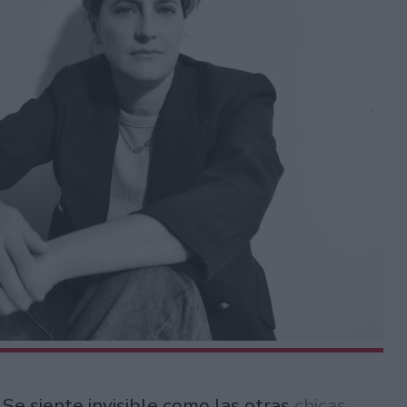
. Se siente invisible como las otras
chicas