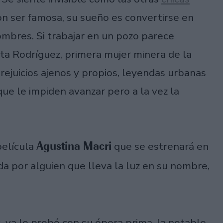
n ser famosa, su sueño es convertirse en
ombres. Si trabajar en un pozo parece
lita Rodríguez, primera mujer minera de la
rejuicios ajenos y propios, leyendas urbanas
ue le impiden avanzar pero a la vez la
Agustina Macri
película
que se estrenará en
ada por alguien que lleva la luz en su nombre,
, ya lo probó con su ópera prima, la notable