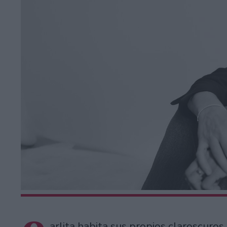
arlita habita sus propios claroscuros