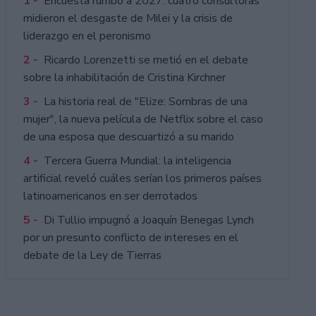
1 -
Encuesta rumbo a 2027: cuatro consultoras
midieron el desgaste de Milei y la crisis de
liderazgo en el peronismo
2 -
Ricardo Lorenzetti se metió en el debate
sobre la inhabilitación de Cristina Kirchner
3 -
La historia real de "Elize: Sombras de una
mujer", la nueva película de Netflix sobre el caso
de una esposa que descuartizó a su marido
4 -
Tercera Guerra Mundial: la inteligencia
artificial reveló cuáles serían los primeros países
latinoamericanos en ser derrotados
5 -
Di Tullio impugnó a Joaquín Benegas Lynch
por un presunto conflicto de intereses en el
debate de la Ley de Tierras