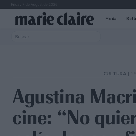
Friday 7 de August de 2026
Moda
Bell
CULTURA |
2
Agustina Macri
cine: “No quie