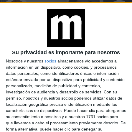
Su privacidad es importante para nosotros
Nosotros y nuestros
socios
almacenamos y/o accedemos a
información en un dispositivo, como cookies, y procesamos
MODA
24-09-2025 07:02
datos personales, como identificadores únicos e información
¿Dónde están todas las mujeres
estándar enviada por un dispositivo para publicidad y contenido
diseñadoras en las grandes casas de
personalizado, medición de publicidad y contenido,
investigación de audiencia y desarrollo de servicios.
Con su
moda?
permiso, nosotros y nuestros socios podemos utilizar datos de
localización geográfica precisa e identificación mediante las
Hay algo que falta en las casas de moda de lujo. Y es
características de dispositivos. Puede hacer clic para otorgarnos
demasiado obvio para ser un descuido.
su consentimiento a nosotros y a nuestros 1731 socios para
que llevemos a cabo el procesamiento previamente descrito. De
forma alternativa, puede hacer clic para denegar su