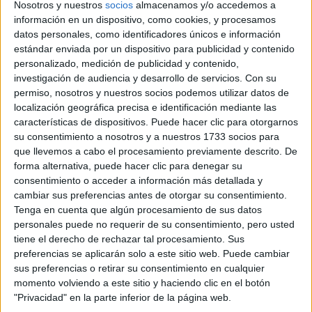
Nosotros y nuestros
socios
almacenamos y/o accedemos a
EXPECTATIVA DE
VIDA CON CALIDAD
información en un dispositivo, como cookies, y procesamos
datos personales, como identificadores únicos e información
CONOCÉ EL
estándar enviada por un dispositivo para publicidad y contenido
MÉTODO PARA
personalizado, medición de publicidad y contenido,
ENTRENAR LOS
investigación de audiencia y desarrollo de servicios.
Con su
MÚSCULOS
VAGINALES Y EL
permiso, nosotros y nuestros socios podemos utilizar datos de
SUELO PÉLVICO
localización geográfica precisa e identificación mediante las
características de dispositivos. Puede hacer clic para otorgarnos
su consentimiento a nosotros y a nuestros 1733 socios para
que llevemos a cabo el procesamiento previamente descrito. De
la
A nivel neuronal, distintos estudios aseguran que
forma alternativa, puede hacer clic para denegar su
consentimiento o acceder a información más detallada y
actividad física favorece la neurogénesis
, que es lo
cambiar sus preferencias antes de otorgar su consentimiento.
la generación de nuevas neuronas.
mismo que
“El
Tenga en cuenta que algún procesamiento de sus datos
ejercicio físico favorece los recursos cerebrales de la
personales puede no requerir de su consentimiento, pero usted
tiene el derecho de rechazar tal procesamiento. Sus
cognición, potencia la plasticidad, la función vascular y
preferencias se aplicarán solo a este sitio web. Puede cambiar
disminuye la inflamación. Tras una sola sesión, se
sus preferencias o retirar su consentimiento en cualquier
incrementan los factores de crecimiento neuronal. Por
momento volviendo a este sitio y haciendo clic en el botón
supuesto, una sola sesión no es suficiente para
"Privacidad" en la parte inferior de la página web.
mantener los beneficios”
explicó la Dra. Castellanos en