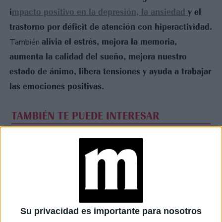
i
mpacto positivo en la depresión, la ansiedad
y el
trastorno por déficit de atención con hiperactividad.
alivia el estrés, mejora la memoria,
También
aumenta la calidad del sueño, mejora nuestro
estado de ánimo, libera tensiones y ayuda a trabajar
las emociones positivas.
TAMBIÉN TE PUEDE INTERESAR
DIETA DÉTOX: 5
PELIGROS PARA LA
SALUD QUE DEBES
CONOCER
HÁBITOS Y
ALIMENTOS QUE
AYUDAN A
Su privacidad es importante para nosotros
AUMENTAR LA