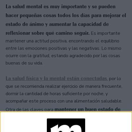
La salud mental es muy importante y se pueden
hacer pequeñas cosas todos los días para mejorar el
estado de ánimo y aumentar la capacidad de
reflexionar sobre qué camino seguir.
Es importante
mantener una actitud positiva, encontrando el equilibrio
entre las emociones positivas y las negativas. Lo mismo
ocurre con la gratitud, estando agradecido por las cosas
buenas de su vida.
La salud física y la mental están conectadas
, por lo
que se recomienda realizar ejercicio de manera frecuente,
dormir la cantidad de horas suficiente por noche, y
acompañar este proceso con una alimentación saludable.
mantener un buen estado de
Otra de las claves para
ánimo
tiene que ver con la conexión con los demás, ya
que los seres humanos son seres sociales.