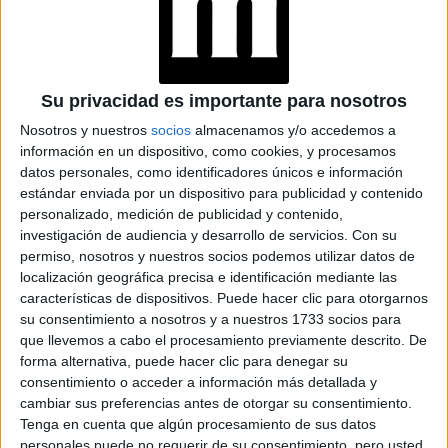
TAMBIÉN TE PUEDE INTERESAR
ESTAS SON LAS
INFUSIONES IDEALES
Su privacidad es importante para nosotros
PARA DORMIR Y
Nosotros y nuestros
socios
almacenamos y/o accedemos a
TENER UN SUEÑO
información en un dispositivo, como cookies, y procesamos
REPARADOR
datos personales, como identificadores únicos e información
estándar enviada por un dispositivo para publicidad y contenido
personalizado, medición de publicidad y contenido,
BENEFICIOS Y
RIESGOS DE LAS
investigación de audiencia y desarrollo de servicios.
Con su
DIETAS: ASÍ SE
permiso, nosotros y nuestros socios podemos utilizar datos de
PUEDE SABER LA
localización geográfica precisa e identificación mediante las
INDICADA
características de dispositivos. Puede hacer clic para otorgarnos
su consentimiento a nosotros y a nuestros 1733 socios para
que llevemos a cabo el procesamiento previamente descrito. De
VERANO EUROPEO:
forma alternativa, puede hacer clic para denegar su
LA IMPORTANCIA DE
consentimiento o acceder a información más detallada y
UNA BUENA
HIDRATACIÓN
cambiar sus preferencias antes de otorgar su consentimiento.
Tenga en cuenta que algún procesamiento de sus datos
personales puede no requerir de su consentimiento, pero usted