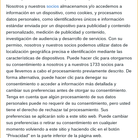
Nosotros y nuestros
socios
almacenamos y/o accedemos a
no hace falta que le expliquen la
Sí, a Romina
información en un dispositivo, como cookies, y procesamos
importancia de las vacunas
, la conoce de sobra, por
datos personales, como identificadores únicos e información
convicción y estudio y por un incesante trabajo en territorio
estándar enviada por un dispositivo para publicidad y contenido
personalizado, medición de publicidad y contenido,
que debería llegar a todos los rincones de esa inexplicable
investigación de audiencia y desarrollo de servicios.
Con su
red de movimientos anti vacunas que crecieron tanto en
permiso, nosotros y nuestros socios podemos utilizar datos de
los últimos años.
localización geográfica precisa e identificación mediante las
características de dispositivos. Puede hacer clic para otorgarnos
eligió este tema para su primera
Es por eso, quizá, que
su consentimiento a nosotros y a nuestros 1733 socios para
que llevemos a cabo el procesamiento previamente descrito. De
charla TED
, allá por 2014 y ante un inmenso auditorio (el
forma alternativa, puede hacer clic para denegar su
más grande hasta la fecha de todas las charlas TED del
consentimiento o acceder a información más detallada y
mundo) de jóvenes en Tecnópolis. La charla se tituló
cambiar sus preferencias antes de otorgar su consentimiento.
Tenga en cuenta que algún procesamiento de sus datos
“
Inmunidad colectiva
”
(un concepto hoy muy en boga),
personales puede no requerir de su consentimiento, pero usted
está disponible y subtitulada en Youtube
y tiene
tiene el derecho de rechazar tal procesamiento. Sus
preferencias se aplicarán solo a este sitio web. Puede cambiar
muchos pasajes contundentes
, desde el relato de una
sus preferencias o retirar su consentimiento en cualquier
de sus primeras pacientes fallecidas (una beba de un mes)
momento volviendo a este sitio y haciendo clic en el botón
hasta la constatación empírica de que “después del agua
"Privacidad" en la parte inferior de la página web.