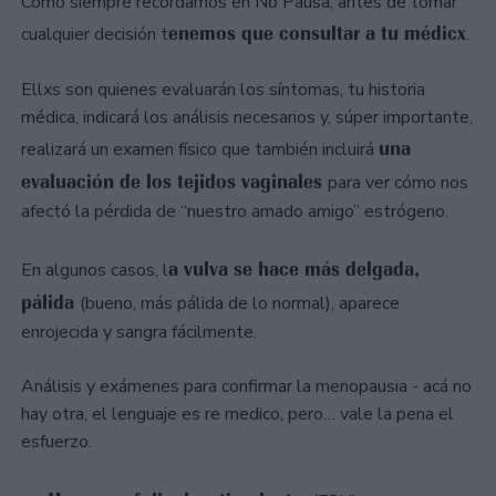
Como siempre recordamos en No Pausa, antes de tomar
enemos que consultar a tu médicx
cualquier decisión t
.
Ellxs son quienes evaluarán los síntomas, tu historia
médica, indicará los análisis necesarios y, súper importante,
una
realizará un examen físico que también incluirá
evaluación de los tejidos vaginales
para ver cómo nos
afectó la pérdida de “nuestro amado amigo” estrógeno.
a vulva se hace más delgada,
En algunos casos, l
pálida
(bueno, más pálida de lo normal), aparece
enrojecida y sangra fácilmente.
Análisis y exámenes para confirmar la menopausia - acá no
hay otra, el lenguaje es re medico, pero… vale la pena el
esfuerzo.