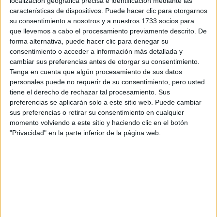
localización geográfica precisa e identificación mediante las
EL INGRESO
características de dispositivos. Puede hacer clic para otorgarnos
PROMEDIO DE LA
su consentimiento a nosotros y a nuestros 1733 socios para
MUJER ARGENTINA
que llevemos a cabo el procesamiento previamente descrito. De
EN UN 44% MENOR
QUE EL DE LOS
forma alternativa, puede hacer clic para denegar su
HOMBRES
consentimiento o acceder a información más detallada y
cambiar sus preferencias antes de otorgar su consentimiento.
Tenga en cuenta que algún procesamiento de sus datos
YATAITY DEL
PARAGUAY: EL
personales puede no requerir de su consentimiento, pero usted
PROYECTO TEXTIL
tiene el derecho de rechazar tal procesamiento. Sus
QUE RESCATA EL
preferencias se aplicarán solo a este sitio web. Puede cambiar
RITO DEL ANGELITO
sus preferencias o retirar su consentimiento en cualquier
Y LA MEMORIA
momento volviendo a este sitio y haciendo clic en el botón
COLECTIVA
"Privacidad" en la parte inferior de la página web.
FAKE NEWS E
INTELIGENCIA
ARTIFICIAL: POR
QUÉ YA NO
SABEMOS QUÉ ES
REAL EN REDES