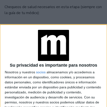
Chequeos de salud necesarios en esta etapa (siempre con
la guía de tu médicx):
TAMBIÉN TE PUEDE INTERESAR: CÓMO
ENFRENTÉ LA MENOPAUSIA EN MI
TRABAJO
TAMBIÉN TE PUEDE INTERESAR
Su privacidad es importante para nosotros
Nosotros y nuestros
socios
almacenamos y/o accedemos a
LAS RECETAS, LOS
información en un dispositivo, como cookies, y procesamos
DIBUJOS Y LAS
MUJERES QUE
datos personales, como identificadores únicos e información
MANTIENEN VIVO EL
estándar enviada por un dispositivo para publicidad y contenido
RECUERDO DE IRÁN
personalizado, medición de publicidad y contenido,
investigación de audiencia y desarrollo de servicios.
Con su
permiso, nosotros y nuestros socios podemos utilizar datos de
"USTED ESTÁ AQUÍ":