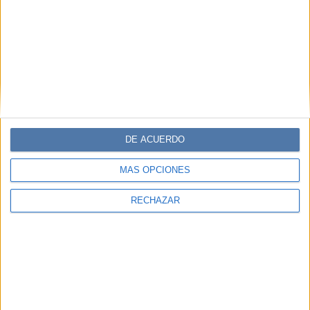
EN ESTA NOTA
PERSONALIDAES:
MIRIAM DE PAOLI
TEMAS:
COMO
SABER
ESTOY
MENOPAUSIA
SINTOMAS
NO
MENSTRUO
OTRA
COSA
MIRIAM DE PAOLI
DE ACUERDO
MÁS OPCIONES
Comentarios
RECHAZAR