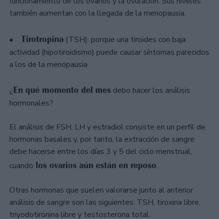
funcionamiento de los ovarios y la ovulación. Sus niveles
también aumentan con la llegada de la menopausia.
Tirotropina
•
(TSH): porque una tiroides con baja
actividad (hipotiroidismo) puede causar síntomas parecidos
a los de la menopausia.
En qué momento del mes
¿
debo hacer los análisis
hormonales?
El análisis de FSH, LH y estradiol consiste en un perfil de
hormonas basales y, por tanto, la extracción de sangre
debe hacerse entre los días 3 y 5 del ciclo menstrual,
los ovarios aún están en reposo
cuando
.
Otras hormonas que suelen valorarse junto al anterior
análisis de sangre son las siguientes: TSH, tiroxina libre,
triyodotironina libre y testosterona total.