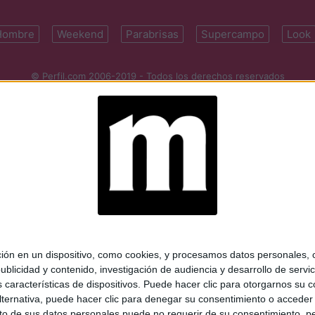
Hombre
Weekend
Parabrisas
Supercampo
Look
© Perfil.com 2006-2019 - Todos los derechos reservados
Registro de Propiedad Intelectual: Nro. 5346433
ifornia 2715, C1289ABI, CABA, Argentina | Tel: (5411) 7091-4921 | (5411)
mail:
perfilcom@perfil.com
| Propietario: Diario Perfil S.A.
 en un dispositivo, como cookies, y procesamos datos personales, co
blicidad y contenido, investigación de audiencia y desarrollo de servic
as características de dispositivos. Puede hacer clic para otorgarnos su
ternativa, puede hacer clic para denegar su consentimiento o acceder
 de sus datos personales puede no requerir de su consentimiento, per