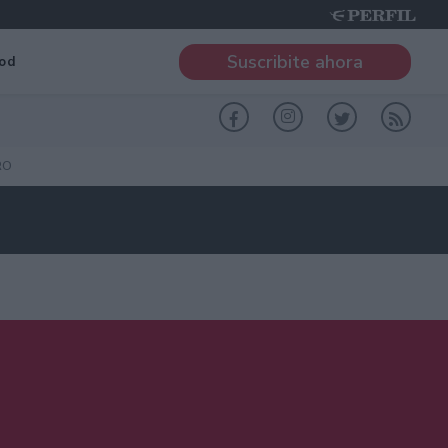
Suscribite ahora
od
RO