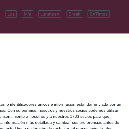
Luz
Mía
Lunateen
Break
BATimes
 7091-4922 | E-
mo identificadores únicos e información estándar enviada por un
ios.
Con su permiso, nosotros y nuestros socios podemos utilizar
 consentimiento a nosotros y a nuestros 1733 socios para que
 a información más detallada y cambiar sus preferencias antes de
o usted tiene el derecho de rechazar tal procesamiento. Sus