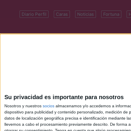
Diario Perfil
Caras
Noticias
Fortuna
Domicilio: Cal
Su privacidad es importante para nosotros
Nosotros y nuestros
socios
almacenamos y/o accedemos a información
dispositivo para publicidad y contenido personalizado, medición de pu
datos de localización geográfica precisa e identificación mediante l
llevemos a cabo el procesamiento previamente descrito. De forma al
otorgar su consentimiento.
Tenga en cuenta que algún procesamiento