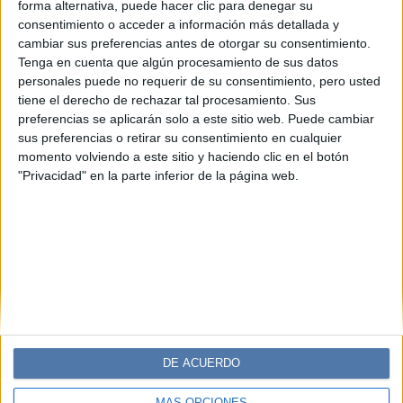
forma alternativa, puede hacer clic para denegar su
consentimiento o acceder a información más detallada y
TURISMO
25-11-2024 12:49
cambiar sus preferencias antes de otorgar su consentimiento.
Refugios de ensueño: las villas de lujo
Tenga en cuenta que algún procesamiento de sus datos
más exclusivas del mundo
personales puede no requerir de su consentimiento, pero usted
tiene el derecho de rechazar tal procesamiento. Sus
Desde el encanto histórico del Lago Como hasta la
preferencias se aplicarán solo a este sitio web. Puede cambiar
serenidad de Bali, estas propiedades redefinen el lujo con
sus preferencias o retirar su consentimiento en cualquier
diseño espectacular, privacidad absoluta y paisajes de
momento volviendo a este sitio y haciendo clic en el botón
ensueño.
"Privacidad" en la parte inferior de la página web.
DE ACUERDO
MÁS OPCIONES